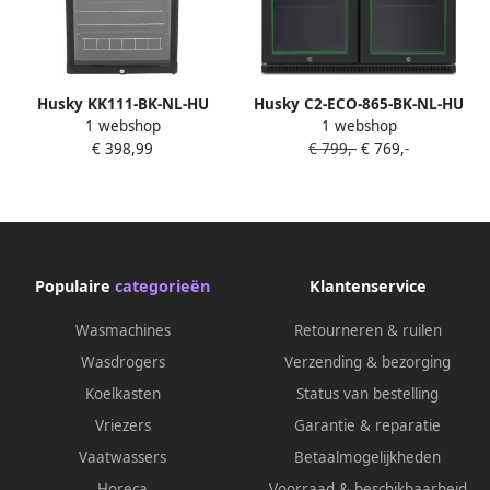
Husky KK111-BK-NL-HU
Husky C2-ECO-865-BK-NL-HU
1 webshop
1 webshop
Koelkast Tafelmodel Dranken
Flessen Koelkast Dranken
€ 398,99
€ 799,-
€ 769,-
Koelkast Barkoelkast Met
koelkast Barkoelkast B Label
Glazen Deur 130 Liter 40dB
218 Liter Met Glazen Deuren
Zwart
Populaire
categorieën
Klantenservice
Wasmachines
Retourneren & ruilen
Wasdrogers
Verzending & bezorging
Koelkasten
Status van bestelling
Vriezers
Garantie & reparatie
Vaatwassers
Betaalmogelijkheden
Horeca
Voorraad & beschikbaarheid