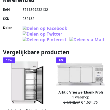
EAN
8711369232132
SKU
232132
Delen
Vergelijkbare producten
13%
9%
Arktic Vrieswerkbank Profi
1 webshop
Line 3 Deuren 420L
€ 1.812,67
€ 1.634,76
Geforceerd -18°C -22°C Met
Rand 232699 Horeca &