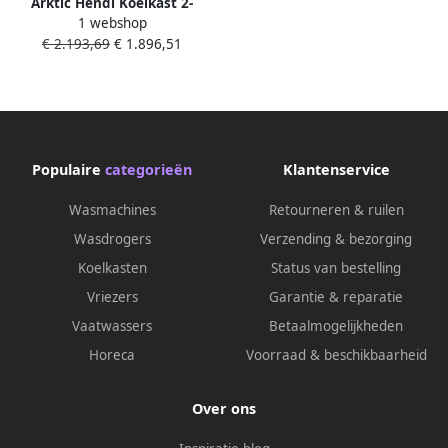
Arktic Hendi Koelkast 2-
Professioneel
1 webshop
deurs Profi Line 1300 L
€ 2.193,69
€ 1.896,51
Horeca koelkast
Populaire
categorieën
Klantenservice
Wasmachines
Retourneren & ruilen
Wasdrogers
Verzending & bezorging
Koelkasten
Status van bestelling
Vriezers
Garantie & reparatie
Vaatwassers
Betaalmogelijkheden
Horeca
Voorraad & beschikbaarheid
Over ons