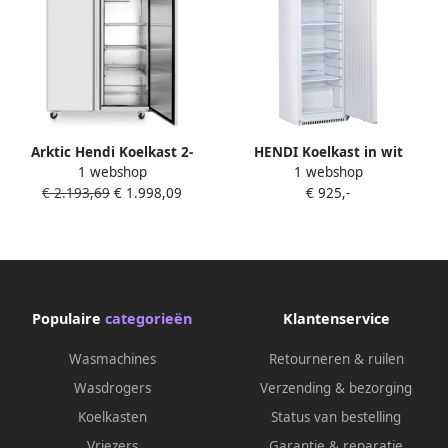
Arktic Hendi Koelkast 2-
HENDI Koelkast in wit
1 webshop
1 webshop
deurs Profi Line 1300 L
gelakte stalen behuizing
€ 2.193,69
€ 1.998,09
€ 925,-
Horeca koelkast
Arktic 600x701x(H)1876mm
Populaire
categorieën
Klantenservice
Wasmachines
Retourneren & ruilen
Wasdrogers
Verzending & bezorging
Koelkasten
Status van bestelling
Vriezers
Garantie & reparatie