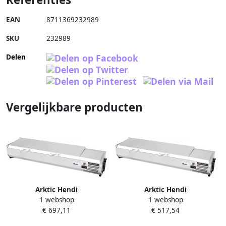
EAN
8711369232989
SKU
232989
Delen
Vergelijkbare producten
Arktic Hendi
Arktic Hendi
1 webshop
1 webshop
Opzetkoelvitrine GN 1 3 29 x
Opzetkoelvitrine GN 1 3 29 x
€ 697,11
€ 517,54
39 5 x 201 cm
39 5 x 121 cm