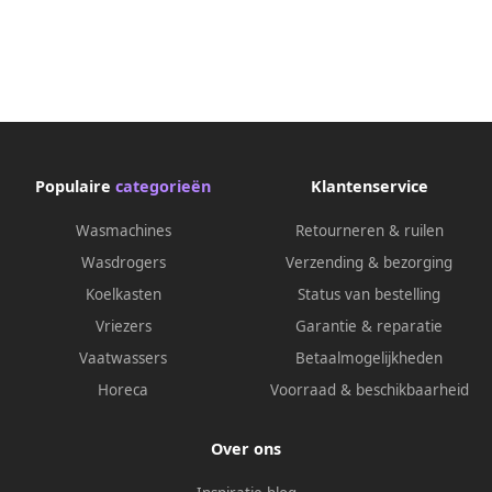
Populaire
categorieën
Klantenservice
Wasmachines
Retourneren & ruilen
Wasdrogers
Verzending & bezorging
Koelkasten
Status van bestelling
Vriezers
Garantie & reparatie
Vaatwassers
Betaalmogelijkheden
Horeca
Voorraad & beschikbaarheid
Over ons