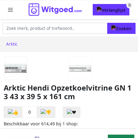
Arktic
Arktic Hendi Opzetkoelvitrine GN 1
3 43 x 39 5 x 161 cm
0
Beschikbaar voor
bij
shop:
614,49
1