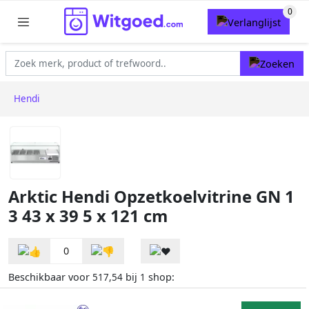
Hendi
Arktic Hendi Opzetkoelvitrine GN 1
3 43 x 39 5 x 121 cm
0
Beschikbaar voor
bij
shop:
517,54
1