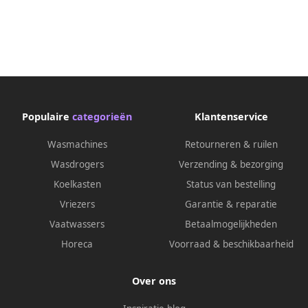
Populaire
categorieën
Klantenservice
Wasmachines
Retourneren & ruilen
Wasdrogers
Verzending & bezorging
Koelkasten
Status van bestelling
Vriezers
Garantie & reparatie
Vaatwassers
Betaalmogelijkheden
Horeca
Voorraad & beschikbaarheid
Over ons