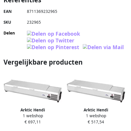
EAN
8711369232965
SKU
232965
Delen
Vergelijkbare producten
Arktic Hendi
Arktic Hendi
1 webshop
1 webshop
Opzetkoelvitrine GN 1 3 29 x
Opzetkoelvitrine GN 1 3 29 x
€ 697,11
€ 517,54
39 5 x 201 cm
39 5 x 121 cm