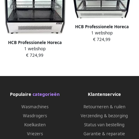
HCB Professionele Horeca
1 webshop
Luxe koelvitrine 160 liter
€ 724,99
230V RVS INOX
HCB Professionele Horeca
Gebaksvitrine 88x56.5x68.5
1 webshop
Luxe koelvitrine 120 liter
cm (BxDxH) 66 kg 7643
€ 724,99
230V RVS INOX
Gebaksvitrine 57x70x68.5 cm
(DxBxH) 66 kg 3545
Populaire
categorieën
Klantenservice
Wasmachines
Retourneren & ruilen
Wasdrogers
Verzending & bezorging
Koelkasten
Status van bestelling
Vriezers
Garantie & reparatie