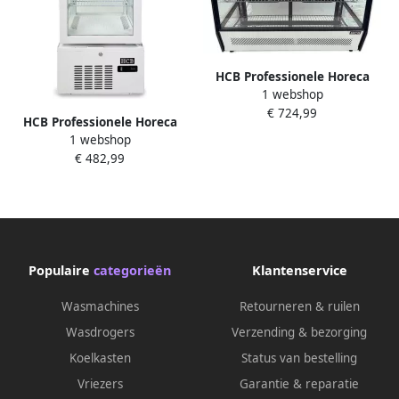
HCB Professionele Horeca
1 webshop
Luxe koelvitrine 160 liter
€ 724,99
230V RVS INOX
HCB Professionele Horeca
Gebaksvitrine 56.5x88x68.5
1 webshop
Gebaksvitrine 56 liter wit
cm (DxBxH) 66 kg 7644
€ 482,99
230V Koelvitrine
39.8x43.4x85.4 cm (DxBxH)
37 kg 8811
Populaire
categorieën
Klantenservice
Wasmachines
Retourneren & ruilen
Wasdrogers
Verzending & bezorging
Koelkasten
Status van bestelling
Vriezers
Garantie & reparatie