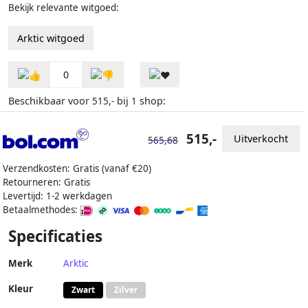
Bekijk relevante witgoed:
Arktic witgoed
0
Beschikbaar voor
bij
shop:
515,-
1
515,-
Uitverkocht
565,68
Verzendkosten: Gratis (vanaf €20)
Retourneren: Gratis
Levertijd: 1-2 werkdagen
Betaalmethodes:
Specificaties
Merk
Arktic
Kleur
Zwart
Zilver