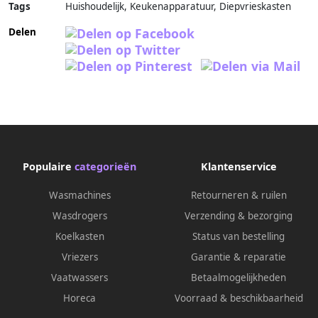
Tags
Huishoudelijk, Keukenapparatuur, Diepvrieskasten
Delen
Populaire
categorieën
Klantenservice
Wasmachines
Retourneren & ruilen
Wasdrogers
Verzending & bezorging
Koelkasten
Status van bestelling
Vriezers
Garantie & reparatie
Vaatwassers
Betaalmogelijkheden
Horeca
Voorraad & beschikbaarheid