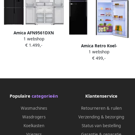
Amica AFN9561DXN
1 webshop
Amerikaanse Koelkast met 4
€ 1.499,-
deuren NoFrost
Amica Retro Koel-
Waterdispenser met
1 webshop
vriescombinatie AR7252N
reservoir- 560 L 183 cm H
€ 499,-
Zwart 166.5 cm Hoog
Black RVS
Populaire
categorieën
Klantenservice
Wasmachines
Retourneren & ruilen
Wasdrogers
Verzending & bezorging
Koelkasten
Status van bestelling
Vriezers
Garantie & reparatie