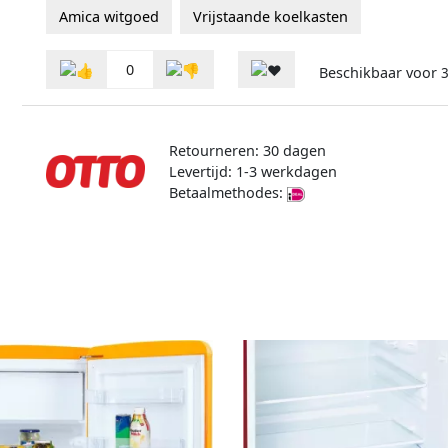
Amica witgoed
Vrijstaande koelkasten
0
Beschikbaar voor
Retourneren: 30 dagen
Levertijd: 1-3 werkdagen
Betaalmethodes: