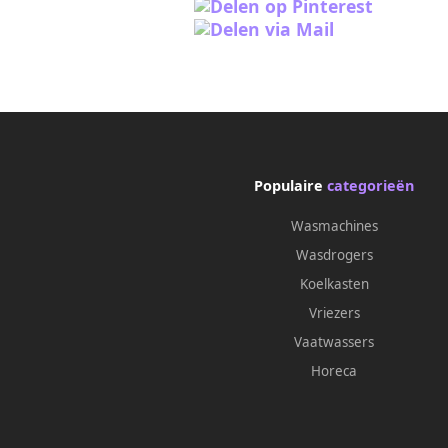
Populaire
categorieën
Wasmachines
Wasdrogers
Koelkasten
Vriezers
Vaatwassers
Horeca