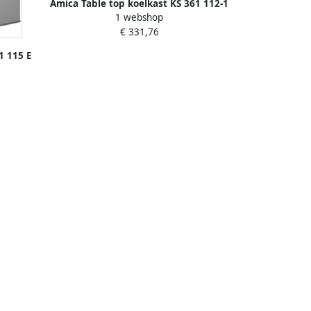
Amica Table top koelkast KS 361 112-1
1 webshop
E
€ 331,76
1 115 E