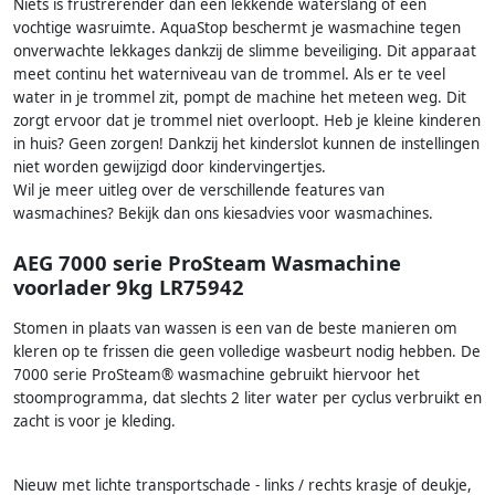
Niets is frustrerender dan een lekkende waterslang of een
vochtige wasruimte. AquaStop beschermt je wasmachine tegen
onverwachte lekkages dankzij de slimme beveiliging. Dit apparaat
meet continu het waterniveau van de trommel. Als er te veel
water in je trommel zit, pompt de machine het meteen weg. Dit
zorgt ervoor dat je trommel niet overloopt. Heb je kleine kinderen
in huis? Geen zorgen! Dankzij het kinderslot kunnen de instellingen
niet worden gewijzigd door kindervingertjes.
Wil je meer uitleg over de verschillende features van
wasmachines? Bekijk dan ons kiesadvies voor wasmachines.
AEG 7000 serie ProSteam Wasmachine
voorlader 9kg LR75942
Stomen in plaats van wassen is een van de beste manieren om
kleren op te frissen die geen volledige wasbeurt nodig hebben. De
7000 serie ProSteam® wasmachine gebruikt hiervoor het
stoomprogramma, dat slechts 2 liter water per cyclus verbruikt en
zacht is voor je kleding.
Nieuw met lichte transportschade - links / rechts krasje of deukje,