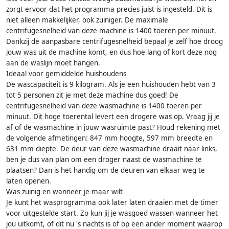
zorgt ervoor dat het programma precies juist is ingesteld. Dit is
niet alleen makkelijker, ook zuiniger. De maximale
centrifugesnelheid van deze machine is 1400 toeren per minuut.
Dankzij de aanpasbare centrifugesnelheid bepaal je zelf hoe droog
jouw was uit de machine komt, en dus hoe lang of kort deze nog
aan de waslijn moet hangen.
Ideaal voor gemiddelde huishoudens
De wascapaciteit is 9 kilogram. Als je een huishouden hebt van 3
tot 5 personen zit je met deze machine dus goed! De
centrifugesnelheid van deze wasmachine is 1400 toeren per
minuut. Dit hoge toerental levert een drogere was op. Vraag jij je
af of de wasmachine in jouw wasruimte past? Houd rekening met
de volgende afmetingen: 847 mm hoogte, 597 mm breedte en
631 mm diepte. De deur van deze wasmachine draait naar links,
ben je dus van plan om een droger naast de wasmachine te
plaatsen? Dan is het handig om de deuren van elkaar weg te
laten openen.
Was zuinig en wanneer je maar wilt
Je kunt het wasprogramma ook later laten draaien met de timer
voor uitgestelde start. Zo kun jij je wasgoed wassen wanneer het
jou uitkomt, of dit nu 's nachts is of op een ander moment waarop