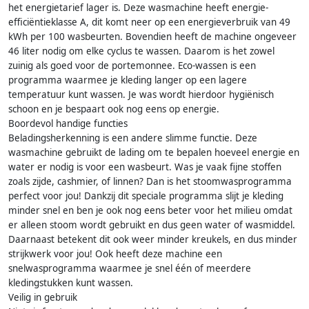
het energietarief lager is. Deze wasmachine heeft energie-
efficiëntieklasse A, dit komt neer op een energieverbruik van 49
kWh per 100 wasbeurten. Bovendien heeft de machine ongeveer
46 liter nodig om elke cyclus te wassen. Daarom is het zowel
zuinig als goed voor de portemonnee. Eco-wassen is een
programma waarmee je kleding langer op een lagere
temperatuur kunt wassen. Je was wordt hierdoor hygiënisch
schoon en je bespaart ook nog eens op energie.
Boordevol handige functies
Beladingsherkenning is een andere slimme functie. Deze
wasmachine gebruikt de lading om te bepalen hoeveel energie en
water er nodig is voor een wasbeurt. Was je vaak fijne stoffen
zoals zijde, cashmier, of linnen? Dan is het stoomwasprogramma
perfect voor jou! Dankzij dit speciale programma slijt je kleding
minder snel en ben je ook nog eens beter voor het milieu omdat
er alleen stoom wordt gebruikt en dus geen water of wasmiddel.
Daarnaast betekent dit ook weer minder kreukels, en dus minder
strijkwerk voor jou! Ook heeft deze machine een
snelwasprogramma waarmee je snel één of meerdere
kledingstukken kunt wassen.
Veilig in gebruik