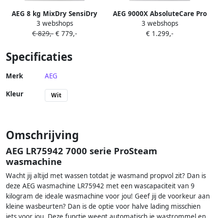
AEG 8 kg MixDry SensiDry
AEG 9000X AbsoluteCare Pro
3 webshops
3 webshops
PreciseDry 64 db 750 W
Warmtepomp Droger 9 kg
€ 829,-
€ 779,-
€ 1.299,-
850x596x663 mm 47.8 kg Wit
TR97MUNCHEN
Specificaties
Merk
AEG
Kleur
Wit
Omschrijving
AEG LR75942 7000 serie ProSteam
wasmachine
Wacht jij altijd met wassen totdat je wasmand propvol zit? Dan is
deze AEG wasmachine LR75942 met een wascapaciteit van 9
kilogram de ideale wasmachine voor jou! Geef jij de voorkeur aan
kleine wasbeurten? Dan is de optie voor halve lading misschien
iets voor jou. Deze functie weegt automatisch je wastrommel en