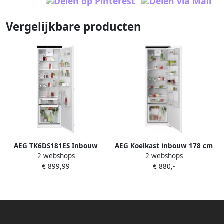
Vergelijkbare producten
AEG TK6DS181ES Inbouw
AEG Koelkast inbouw 178 cm
2 webshops
2 webshops
koel-vriescombinatie
TK6DS181DC
€ 899,99
€ 880,-