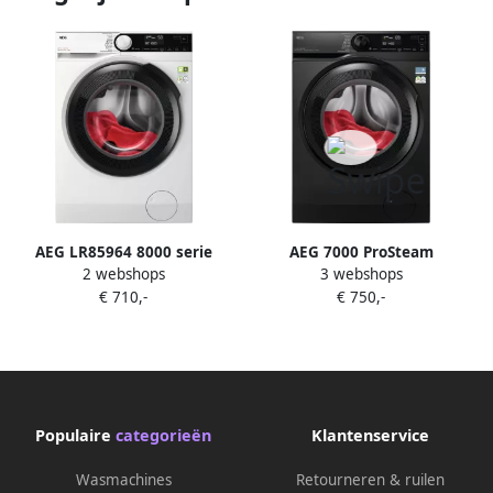
AEG LR85964 8000 serie
AEG 7000 ProSteam
2 webshops
3 webshops
PowerCare Wasmachine
UniversalDose Wasmachine
€ 710,-
€ 750,-
Energielabel A 1600 toeren 9
10 kg Dark Silver
kg
LR7606UDS4
Populaire
categorieën
Klantenservice
Wasmachines
Retourneren & ruilen