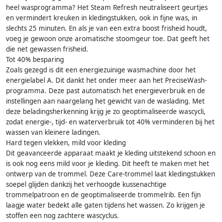
heel wasprogramma? Het Steam Refresh neutraliseert geurtjes
en vermindert kreuken in kledingstukken, ook in fijne was, in
slechts 25 minuten. En als je van een extra boost frisheid houdt,
voeg je gewoon onze aromatische stoomgeur toe. Dat geeft het
die net gewassen frisheid.
Tot 40% besparing
Zoals gezegd is dit een energiezuinige wasmachine door het
energielabel A. Dit dankt het onder meer aan het PreciseWash-
programma. Deze past automatisch het energieverbruik en de
instellingen aan naargelang het gewicht van de waslading. Met
deze beladingsherkenning krijg je zo geoptimaliseerde wascycli,
zodat energie-, tijd- en waterverbruik tot 40% verminderen bij het
wassen van kleinere ladingen.
Hard tegen vlekken, mild voor kleding
Dit geavanceerde apparaat maakt je kleding uitstekend schoon en
is ook nog eens mild voor je kleding. Dit heeft te maken met het
ontwerp van de trommel. Deze Care-trommel laat kledingstukken
soepel glijden dankzij het verhoogde kussenachtige
trommelpatroon en de geoptimaliseerde trommelrib. Een fijn
laagje water bedekt alle gaten tijdens het wassen. Zo krijgen je
stoffen een nog zachtere wascyclus.