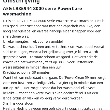
Omschrijving
AEG LR85944 8000 serie PowerCare
wasmachine
Dit is de AEG LR85944 8000 Serie Powercare wasmachine. Het is
een goed uitgerust apparaat met een capaciteit van 9 kg, een
hoog energielabel en diverse handige eigenschappen voor een
snel schone was.
Unieke mengtechniek voor wasmiddel
De wasmachine heeft een unieke techniek om wasmiddel vooraf
snel te mengen, waarna het gelijkmatig over je kleren wordt
gesproeid voor uitermate schoon wasgoed. Het versterkt de
kracht van het wasmiddel, zelfs op 30°C, voor uitstekende
wasresultaten in minder dan een uur.
Krachtig schoon in 59 minuten
Want het kan inderdaad snel gaan. De 'PowerClean 59 min' zorgt
voor een bewezen volledige vlekverwijdering in minder dan een
uur op 30°C. Het zorgt ervoor dat het wasmiddel elke vezel
bereikt — zodat een korte cyclus even doeltreffend is als een
lange cyclus en vlekken volledig verwijderd worden.
Snel fris door stoom
Heeft je kleding gewoon een opfrisbeurt nodig, in plaats van een