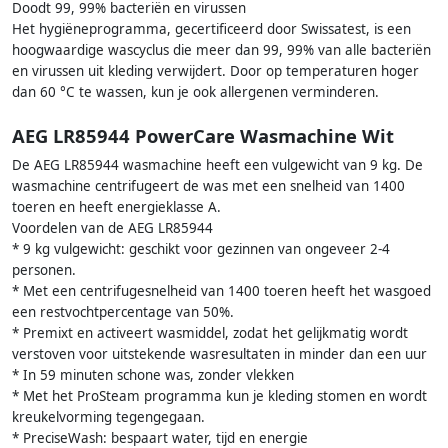
Doodt 99, 99% bacteriën en virussen
Het hygiëneprogramma, gecertificeerd door Swissatest, is een
hoogwaardige wascyclus die meer dan 99, 99% van alle bacteriën
en virussen uit kleding verwijdert. Door op temperaturen hoger
dan 60 °C te wassen, kun je ook allergenen verminderen.
AEG LR85944 PowerCare Wasmachine Wit
De AEG LR85944 wasmachine heeft een vulgewicht van 9 kg. De
wasmachine centrifugeert de was met een snelheid van 1400
toeren en heeft energieklasse A.
Voordelen van de AEG LR85944
* 9 kg vulgewicht: geschikt voor gezinnen van ongeveer 2-4
personen.
* Met een centrifugesnelheid van 1400 toeren heeft het wasgoed
een restvochtpercentage van 50%.
* Premixt en activeert wasmiddel, zodat het gelijkmatig wordt
verstoven voor uitstekende wasresultaten in minder dan een uur
* In 59 minuten schone was, zonder vlekken
* Met het ProSteam programma kun je kleding stomen en wordt
kreukelvorming tegengegaan.
* PreciseWash: bespaart water, tijd en energie