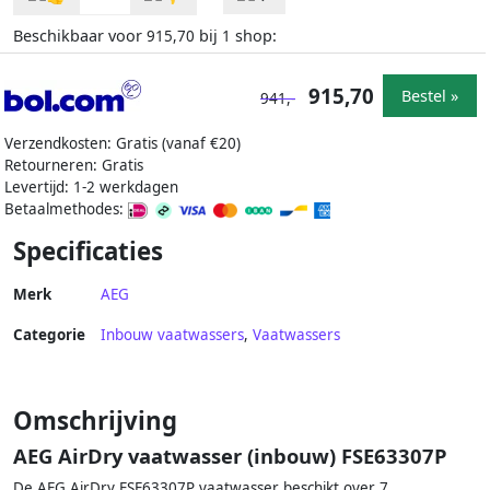
Beschikbaar voor
bij
shop:
915,70
1
915,70
Bestel »
941,-
Verzendkosten: Gratis (vanaf €20)
Retourneren: Gratis
Levertijd: 1-2 werkdagen
Betaalmethodes:
Specificaties
Merk
AEG
Categorie
Inbouw vaatwassers
,
Vaatwassers
Omschrijving
AEG AirDry vaatwasser (inbouw) FSE63307P
De AEG AirDry FSE63307P vaatwasser beschikt over 7