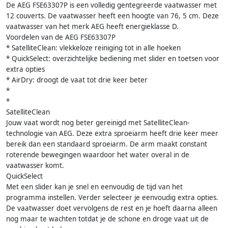
De AEG FSE63307P is een volledig gentegreerde vaatwasser met
12 couverts. De vaatwasser heeft een hoogte van 76, 5 cm. Deze
vaatwasser van het merk AEG heeft energieklasse D.
Voordelen van de AEG FSE63307P
* SatelliteClean: vlekkeloze reiniging tot in alle hoeken
* QuickSelect: overzichtelijke bediening met slider en toetsen voor
extra opties
* AirDry: droogt de vaat tot drie keer beter
*
*
SatelliteClean
Jouw vaat wordt nog beter gereinigd met SatelliteClean-
technologie van AEG. Deze extra sproeiarm heeft drie keer meer
bereik dan een standaard sproeiarm. De arm maakt constant
roterende bewegingen waardoor het water overal in de
vaatwasser komt.
QuickSelect
Met een slider kan je snel en eenvoudig de tijd van het
programma instellen. Verder selecteer je eenvoudig extra opties.
De vaatwasser doet vervolgens de rest en je hoeft daarna alleen
nog maar te wachten totdat je de schone en droge vaat uit de