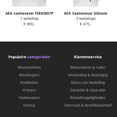
AEG vaatwasser FSE63807P
AEG Vaatwasser Inbouw
1 webshop
3 webshops
FSE73407P |
€ 999,-
€ 475,-
Inbouwvaatwassers |
Keuken&Koken Vaatwassers
| 7332543735587
Populaire
categorieën
Klantenservice
Wasmachines
Retourneren & ruilen
Wasdrogers
Verzending & bezorging
Koelkasten
Status van bestelling
Vriezers
Garantie & reparatie
Vaatwassers
Betaalmogelijkheden
Horeca
Voorraad & beschikbaarheid