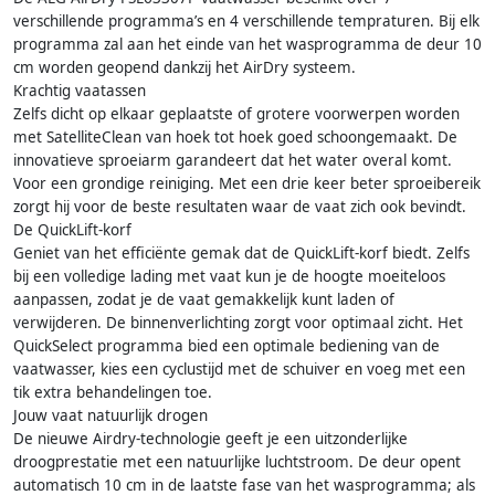
verschillende programma’s en 4 verschillende tempraturen. Bij elk
programma zal aan het einde van het wasprogramma de deur 10
cm worden geopend dankzij het AirDry systeem.
Krachtig vaatassen
Zelfs dicht op elkaar geplaatste of grotere voorwerpen worden
met SatelliteClean van hoek tot hoek goed schoongemaakt. De
innovatieve sproeiarm garandeert dat het water overal komt.
Voor een grondige reiniging. Met een drie keer beter sproeibereik
zorgt hij voor de beste resultaten waar de vaat zich ook bevindt.
De QuickLift-korf
Geniet van het efficiënte gemak dat de QuickLift-korf biedt. Zelfs
bij een volledige lading met vaat kun je de hoogte moeiteloos
aanpassen, zodat je de vaat gemakkelijk kunt laden of
verwijderen. De binnenverlichting zorgt voor optimaal zicht. Het
QuickSelect programma bied een optimale bediening van de
vaatwasser, kies een cyclustijd met de schuiver en voeg met een
tik extra behandelingen toe.
Jouw vaat natuurlijk drogen
De nieuwe Airdry-technologie geeft je een uitzonderlijke
droogprestatie met een natuurlijke luchtstroom. De deur opent
automatisch 10 cm in de laatste fase van het wasprogramma; als