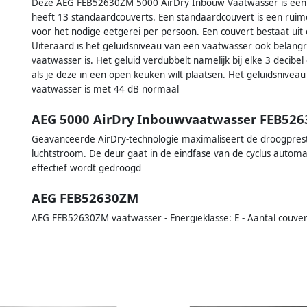
Deze AEG FEB52630ZM 5000 AirDry Inbouw Vaatwasser is een 
heeft 13 standaardcouverts. Een standaardcouvert is een rui
voor het nodige eetgerei per persoon. Een couvert bestaat uit
Uiteraard is het geluidsniveau van een vaatwasser ook belangri
vaatwasser is. Het geluid verdubbelt namelijk bij elke 3 decibe
als je deze in een open keuken wilt plaatsen. Het geluidsni
vaatwasser is met 44 dB normaal
AEG 5000 AirDry Inbouwvaatwasser FEB52
Geavanceerde AirDry-technologie maximaliseert de droogprest
luchtstroom. De deur gaat in de eindfase van de cyclus automa
effectief wordt gedroogd
AEG FEB52630ZM
AEG FEB52630ZM vaatwasser - Energieklasse: E - Aantal couvert