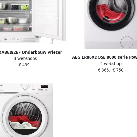
OAB6I82EF Onderbouw vriezer
AEG LR86XDOSE 8000 serie Po
3 webshops
eur-op-deur Energielabel E
4 webshops
UniversalDose Wasmachine
€ 499,-
€ 865,-
€ 750,-
zuiniger dan Energielabel A
toeren 10kg