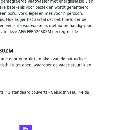
gentegreerde vaatwasser met energieklasse E en
mere betekenis voor bestek en wordt gehanteerd
 een bord, vork, lepel en mes voor n persoon.
jk. Hoe hoger het aantal decibel, hoe luider de
l en een stille vaatwasser is met name handig voor
veau van deze AEG FEB52630ZM gentegreerde
630ZM
atie door gebruik te maken van de natuurlijke
tisch 10 cm open, waardoor de vaat natuurlijk en
s: 13 standaard couverts - Geluidsniveau: 44 dB
6%