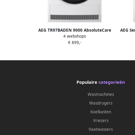
AEG TR97BADEN 9000 AbsoluteCare
AEG Se
4 webshops
Plus 8 kg 63 db 550 W 850x596x657
Vr
€ 899,-
mm 50.4 kg Wit
Populaire
categorieën
Wasmachines
Wasdrogers
Koelkasten
Vriezers
Vaatwassers