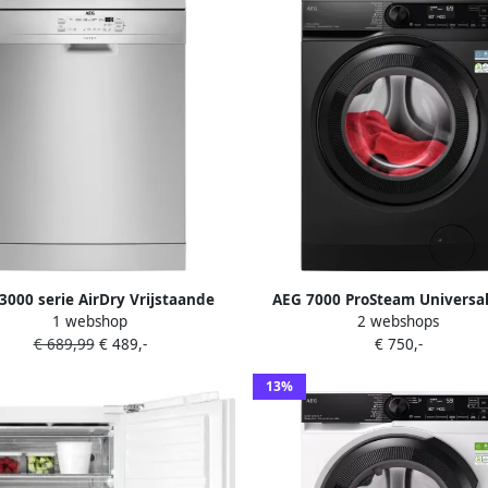
3000 serie AirDry Vrijstaande
AEG 7000 ProSteam Universa
1 webshop
2 webshops
vaatwasser FFB52600ZM
Wasmachine 10 kg Dark Sil
€ 689,99
€ 489,-
€ 750,-
LR7606UDS4
13%