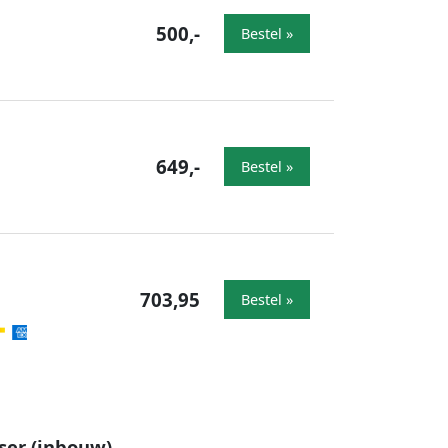
500,-
Bestel »
649,-
Bestel »
703,95
Bestel »
ser (inbouw)