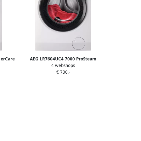
werCare
AEG LR7604UC4 7000 ProSteam
4 webshops
 50%
UniversalDose Wasmachine 40%
€ 730,-
 1400
zuiniger dan vereist voor A 1400
toeren 10 kg