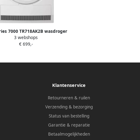
ries 7000 TR718AK2B wasdroger
3 webshops
ijstaand Voorlader 8 kg Wit
€ 699,-
Klantenservice
Retourneren & ruilen
Verzending & bezorging
Status van bestelling
Garantie & reparatie
Betaalmogelijkheden