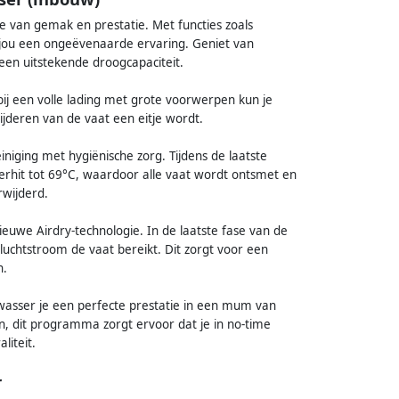
van gemak en prestatie. Met functies zoals
 jou een ongeëvenaarde ervaring. Geniet van
een uitstekende droogcapaciteit.
ij een volle lading met grote voorwerpen kun je
jderen van de vaat een eitje wordt.
niging met hygiënische zorg. Tijdens de laatste
rhit tot 69°C, waardoor alle vaat wordt ontsmet en
rwijderd.
ieuwe Airdry-technologie. In de laatste fase van de
luchtstroom de vaat bereikt. Dit zorgt voor een
n.
wasser je een perfecte prestatie in een mum van
len, dit programma zorgt ervoor dat je in no-time
liteit.
r