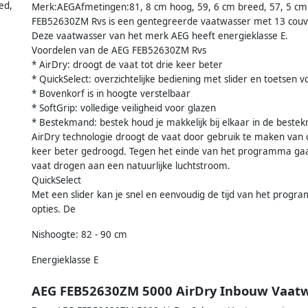
ed,
Merk:AEGAfmetingen:81, 8 cm hoog, 59, 6 cm breed, 57, 5 cm
FEB52630ZM Rvs is een gentegreerde vaatwasser met 13 couve
Deze vaatwasser van het merk AEG heeft energieklasse E.
Voordelen van de AEG FEB52630ZM Rvs
* AirDry: droogt de vaat tot drie keer beter
* QuickSelect: overzichtelijke bediening met slider en toetsen v
* Bovenkorf is in hoogte verstelbaar
* SoftGrip: volledige veiligheid voor glazen
* Bestekmand: bestek houd je makkelijk bij elkaar in de best
AirDry technologie droogt de vaat door gebruik te maken van d
keer beter gedroogd. Tegen het einde van het programma gaa
vaat drogen aan een natuurlijke luchtstroom.
QuickSelect
Met een slider kan je snel en eenvoudig de tijd van het progra
opties. De
Nishoogte: 82 - 90 cm
Energieklasse E
AEG FEB52630ZM 5000 AirDry Inbouw Vaat