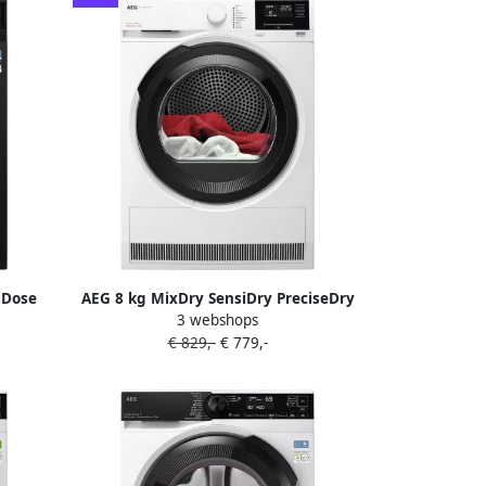
lDose
AEG 8 kg MixDry SensiDry PreciseDry
3 webshops
ver
64 db 750 W 850x596x663 mm 47.8 kg
€ 829,-
€ 779,-
Wit