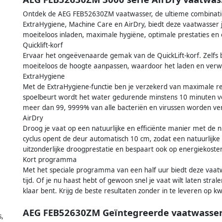
Ontdek de AEG FEB52630ZM vaatwasser, de ultieme combinatie 
ExtraHygiene, Machine Care en AirDry, biedt deze vaatwasser
moeiteloos inladen, maximale hygiëne, optimale prestaties en 
Quicklift-korf
Ervaar het ongeëvenaarde gemak van de QuickLift-korf. Zelfs b
moeiteloos de hoogte aanpassen, waardoor het laden en verwi
ExtraHygiene
Met de ExtraHygiene-functie ben je verzekerd van maximale rei
spoelbeurt wordt het water gedurende minstens 10 minuten ve
meer dan 99, 9999% van alle bacteriën en virussen worden ve
AirDry
Droog je vaat op een natuurlijke en efficiënte manier met de n
cyclus opent de deur automatisch 10 cm, zodat een natuurlijke 
uitzonderlijke droogprestatie en bespaart ook op energiekoste
Kort programma
Met het speciale programma van een half uur biedt deze vaat
tijd. Of je nu haast hebt of gewoon snel je vaat wilt laten stra
klaar bent. Krijg de beste resultaten zonder in te leveren op kwa
AEG FEB52630ZM Geïntegreerde vaatwasse
s,