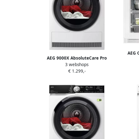
AEG 
AEG 9000X AbsoluteCare Pro
d
3 webshops
Warmtepomp Droger 9 kg
€ 1.299,-
TR97MUNCHEN