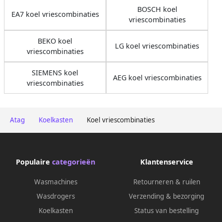
BOSCH koel
EA7 koel vriescombinaties
vriescombinaties
BEKO koel
LG koel vriescombinaties
vriescombinaties
SIEMENS koel
AEG koel vriescombinaties
vriescombinaties
Atag
Koelkasten
Koel vriescombinaties
Populaire
categorieën
Klantenservice
Wasmachines
Retourneren & ruilen
Wasdrogers
Verzending & bezorging
Koelkasten
Status van bestelling