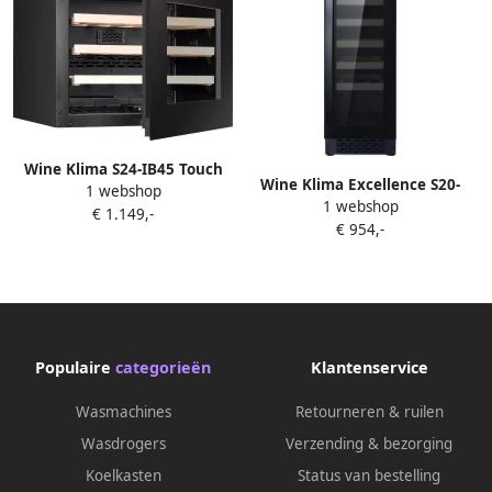
Wine Klima S24-IB45 Touch
Wine Klima Excellence S20-
1 webshop
Inbouw wijnklimaatkast
1 webshop
OB73 Inbouw
€ 1.149,-
Zwart 24 flessen 1 zone
€ 954,-
wijnklimaatkast Zwart 20
Touch opening
flessen
Populaire
categorieën
Klantenservice
Wasmachines
Retourneren & ruilen
Wasdrogers
Verzending & bezorging
Koelkasten
Status van bestelling