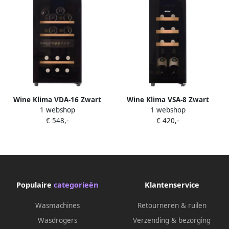
Wine Klima VDA-16 Zwart
Wine Klima VSA-8 Zwart
1 webshop
1 webshop
Verzonken greep
Verzonken greep
€ 548,-
€ 420,-
Wijnklimaatkast Vrijstaand
Wijnklimaatkast Vrijstaand 8
16 flessen 2 zones
flessen 1 zone
Populaire
categorieën
Klantenservice
Wasmachines
Retourneren & ruilen
Wasdrogers
Verzending & bezorging