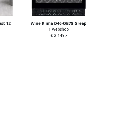
ast 12
Wine Klima D46-OB78 Greep
1 webshop
til
Wijnklimaatkast Onderbouw 2 Zones
€ 2.149,-
46 flessen