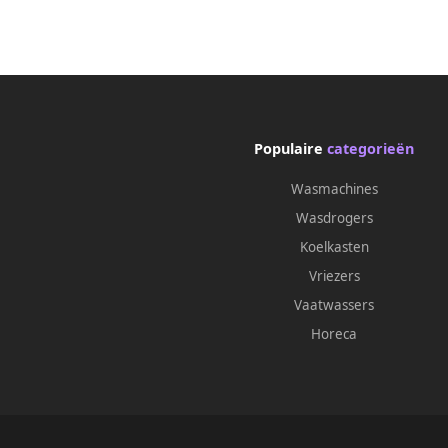
Populaire
categorieën
Wasmachines
Wasdrogers
Koelkasten
Vriezers
Vaatwassers
Horeca