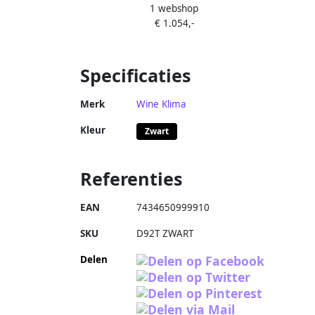
1 webshop
wijnklimaatkast Zwart 20 flessen
Inbo
€ 1.054,-
Specificaties
Merk
Wine Klima
Kleur
Zwart
Referenties
EAN
7434650999910
SKU
D92T ZWART
Delen