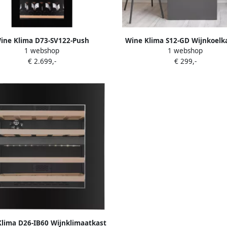
ine Klima D73-SV122-Push
Wine Klima S12-GD Wijnkoelk
1 webshop
1 webshop
limaatkast Inbouw 2 Zones 33
flessen enkele zone ultra s
€ 2.699,-
€ 299,-
flessen
lima D26-IB60 Wijnklimaatkast