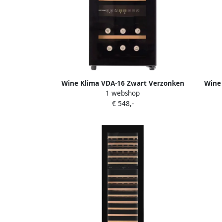
Wine Klima VDA-16 Zwart Verzonken
Wine
1 webshop
greep Wijnklimaatkast Vrijstaand 16
greep
€ 548,-
flessen 2 zones