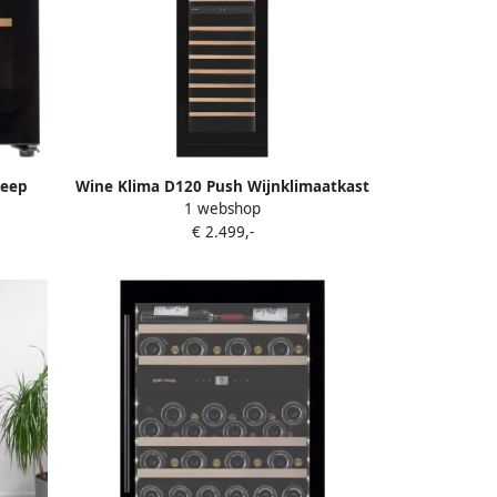
reep
Wine Klima D120 Push Wijnklimaatkast
1 webshop
flessen
vrijstaand tussenbouw 2 Zones 120
€ 2.499,-
flessen