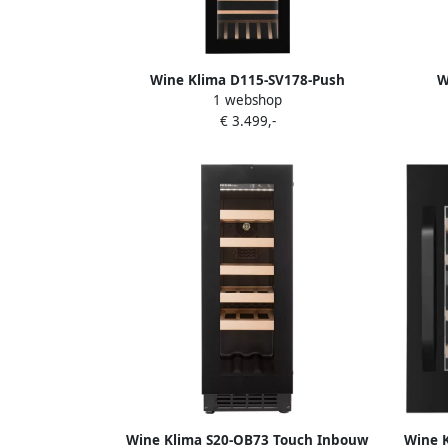
Wine Klima D115-SV178-Push
W
1 webshop
Wijnklimaatkast Inbouw 2 Zones 115
Wijnk
€ 3.499,-
flessen
Wine Klima S20-OB73 Touch Inbouw
Wine K