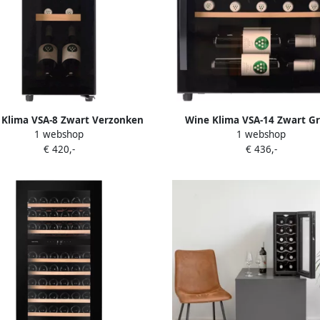
 Klima VSA-8 Zwart Verzonken
Wine Klima VSA-14 Zwart G
1 webshop
1 webshop
 Wijnklimaatkast Vrijstaand 8
Wijnklimaatkast Vrijstaand 14 
€ 420,-
€ 436,-
flessen 1 zone
1 zone