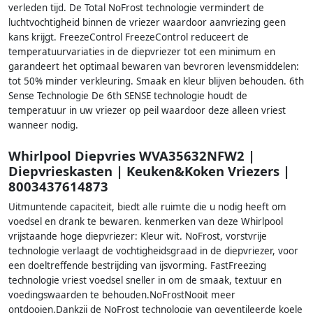
verleden tijd. De Total NoFrost technologie vermindert de
luchtvochtigheid binnen de vriezer waardoor aanvriezing geen
kans krijgt. FreezeControl FreezeControl reduceert de
temperatuurvariaties in de diepvriezer tot een minimum en
garandeert het optimaal bewaren van bevroren levensmiddelen:
tot 50% minder verkleuring. Smaak en kleur blijven behouden. 6th
Sense Technologie De 6th SENSE technologie houdt de
temperatuur in uw vriezer op peil waardoor deze alleen vriest
wanneer nodig.
Whirlpool Diepvries WVA35632NFW2 |
Diepvrieskasten | Keuken&Koken Vriezers |
8003437614873
Uitmuntende capaciteit, biedt alle ruimte die u nodig heeft om
voedsel en drank te bewaren. kenmerken van deze Whirlpool
vrijstaande hoge diepvriezer: Kleur wit. NoFrost, vorstvrije
technologie verlaagt de vochtigheidsgraad in de diepvriezer, voor
een doeltreffende bestrijding van ijsvorming. FastFreezing
technologie vriest voedsel sneller in om de smaak, textuur en
voedingswaarden te behouden.NoFrostNooit meer
ontdooien.Dankzij de NoFrost technologie van geventileerde koele