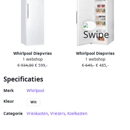
Whirlpool Diepvries
Whirlpool Diepvries
1 webshop
1 webshop
WVA31612NFW2 |
UW6F2CWB2 |
€ 934,80
€ 599,-
€ 649,-
€ 485,-
Diepvrieskasten |
Diepvrieskasten |
Keuken&Koken Vriezers |
Keuken&Koken Vriezers |
Specificaties
8003437614897
8003437614682
Merk
Whirlpool
Kleur
Wit
Categorie
Vrieskasten
,
Vriezers
,
Koelkasten