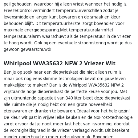
peil gehouden, waardoor hij alleen vriest wanneer het nodig is.
FreezeControl vermindert temperatuurverschillen zodat je
levensmiddelen langer kunt bewaren en de smaak en kleur
behouden blijft. Dit temperatuurherstel zorgt bovendien voor
maximale energiebesparing.Met temperatuuralarmHet
temperatuuralarm waarschuwt als de temperatuur in de vriezer
te hoog wordt. Ook bij een eventuele stroomstoring wordt je dus
gewoon gewaarschuwd!
Whirlpool WVA35632 NFW 2 Vriezer Wit
Ben je op zoek naar een diepvrieskast die niet alleen ruim is,
maar ook nog eens slimme technologien bevat om jouw leven
makkelijker te maken? Dan is de Whirlpool WVA35632 NFW 2
vrijstaande hoge diepvrieskast de perfecte keuze voor jou. Met
zijn uitmuntende capaciteit van 340 liter biedt deze diepvrieskast
alle ruimte die je nodig hebt om een grote hoeveelheid
etenswaren en dranken te bewaren. Ideaal voor het hele gezin!
De kleur wit past in vrijwel elke keuken en de NoFrost-technologie
zorgt ervoor dat je nooit meer last hebt van ijsvorming, doordat
de vochtigheidsgraad in de vriezer verlaagd wordt. Dit betekent
minder onderhoud en meer gebruiksgemak. Bovendien