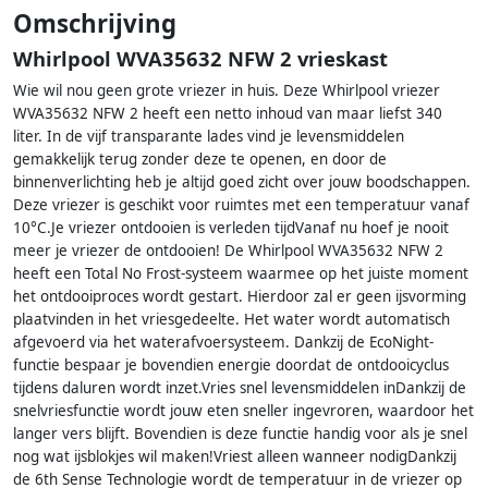
Omschrijving
Whirlpool WVA35632 NFW 2 vrieskast
Wie wil nou geen grote vriezer in huis. Deze Whirlpool vriezer
WVA35632 NFW 2 heeft een netto inhoud van maar liefst 340
liter. In de vijf transparante lades vind je levensmiddelen
gemakkelijk terug zonder deze te openen, en door de
binnenverlichting heb je altijd goed zicht over jouw boodschappen.
Deze vriezer is geschikt voor ruimtes met een temperatuur vanaf
10°C.Je vriezer ontdooien is verleden tijdVanaf nu hoef je nooit
meer je vriezer de ontdooien! De Whirlpool WVA35632 NFW 2
heeft een Total No Frost-systeem waarmee op het juiste moment
het ontdooiproces wordt gestart. Hierdoor zal er geen ijsvorming
plaatvinden in het vriesgedeelte. Het water wordt automatisch
afgevoerd via het waterafvoersysteem. Dankzij de EcoNight-
functie bespaar je bovendien energie doordat de ontdooicyclus
tijdens daluren wordt inzet.Vries snel levensmiddelen inDankzij de
snelvriesfunctie wordt jouw eten sneller ingevroren, waardoor het
langer vers blijft. Bovendien is deze functie handig voor als je snel
nog wat ijsblokjes wil maken!Vriest alleen wanneer nodigDankzij
de 6th Sense Technologie wordt de temperatuur in de vriezer op