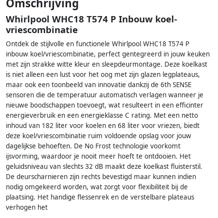
Omschrijving
Whirlpool WHC18 T574 P Inbouw koel-
vriescombinatie
Ontdek de stijlvolle en functionele Whirlpool WHC18 T574 P
inbouw koel/vriescombinatie, perfect gentegreerd in jouw keuken
met zijn strakke witte kleur en sleepdeurmontage. Deze koelkast
is niet alleen een lust voor het oog met zijn glazen legplateaus,
maar ook een toonbeeld van innovatie dankzij de 6th SENSE
sensoren die de temperatuur automatisch verlagen wanneer je
nieuwe boodschappen toevoegt, wat resulteert in een efficinter
energieverbruik en een energieklasse C rating. Met een netto
inhoud van 182 liter voor koelen en 68 liter voor vriezen, biedt
deze koel/vriescombinatie ruim voldoende opslag voor jouw
dagelijkse behoeften. De No Frost technologie voorkomt
ijsvorming, waardoor je nooit meer hoeft te ontdooien. Het
geluidsniveau van slechts 32 dB maakt deze koelkast fluisterstil.
De deurscharnieren zijn rechts bevestigd maar kunnen indien
nodig omgekeerd worden, wat zorgt voor flexibiliteit bij de
plaatsing. Het handige flessenrek en de verstelbare plateaus
verhogen het