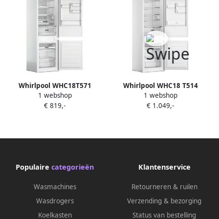
Whirlpool WHC18T571
Whirlpool WHC18 T514
1 webshop
1 webshop
Inbouw Koel-vriescombinatie
Inbouw Koel-vriescombinatie
€ 819,-
€ 1.049,-
F
Wit
Populaire
categorieën
Klantenservice
Wasmachines
Retourneren & ruilen
Wasdrogers
Verzending & bezorging
Koelkasten
Status van bestelling