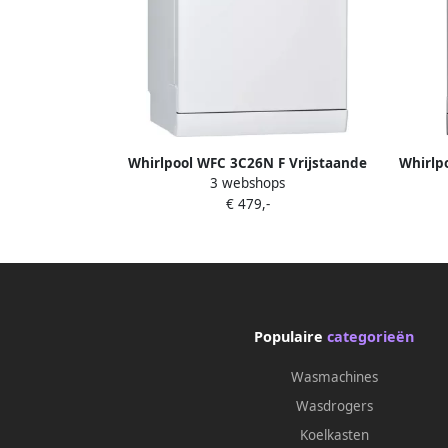
Whirlpool WFC 3C26N F Vrijstaande
Whirlp
3 webshops
vaatwasser Wit
X 
€ 479,-
Populaire
categorieën
Wasmachines
Wasdrogers
Koelkasten