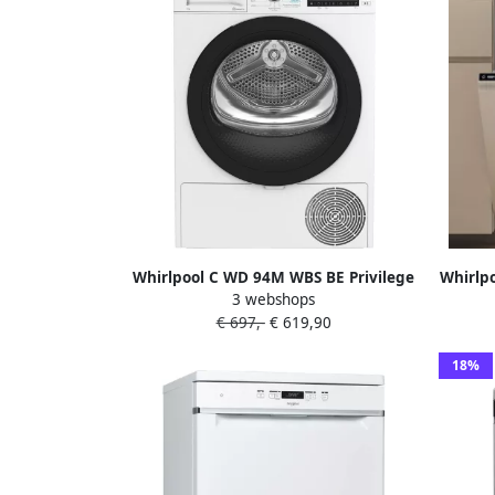
Whirlpool C WD 94M WBS BE Privilege
Whirlp
3 webshops
Warmtepompdroger Wit
Voll
€ 697,-
€ 619,90
18%