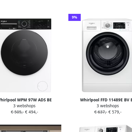
9%
hirlpool WPM 97W ADS BE
Whirlpool FFD 11489E BV 
3 webshops
3 webshops
chine Voorbelading 9 kg 1351
wasmachine Voorbelading 9 k
€ 505,-
€ 494,-
€ 637,-
€ 579,-
RPM Wit
RPM Wit