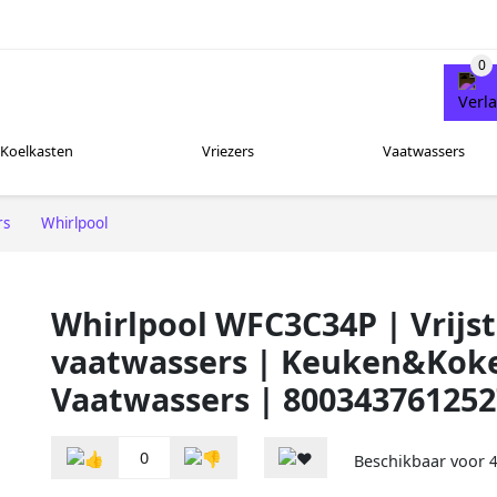
Koelkasten
Vriezers
Vaatwassers
rs
Whirlpool
Whirlpool WFC3C34P | Vrijs
vaatwassers | Keuken&Kok
Vaatwassers | 800343761252
0
Beschikbaar voor