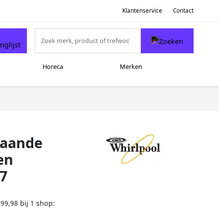
Klantenservice
Contact
Horeca
Merken
taande
en
7
bij
shop:
499,98
1