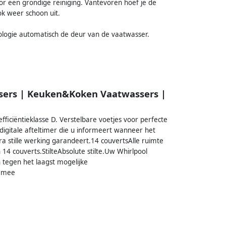
or een grondige reiniging. Vantevoren hoef je de
ok weer schoon uit.
logie automatisch de deur van de vaatwasser.
sers | Keuken&Koken Vaatwassers |
ficiëntieklasse D. Verstelbare voetjes voor perfecte
 digitale afteltimer die u informeert wanneer het
a stille werking garandeert.14 couvertsAlle ruimte
14 couverts.StilteAbsolute stilte.Uw Whirlpool
 tegen het laagst mogelijke
t mee