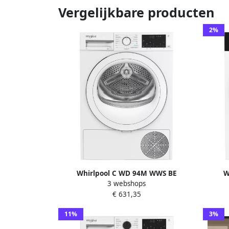
Vergelijkbare producten
2%
Whirlpool C WD 94M WWS BE
W
3 webshops
Wasdroger AdaptiveDry 9kg
wasma
€ 631,35
warmtepompdroger
11%
3%