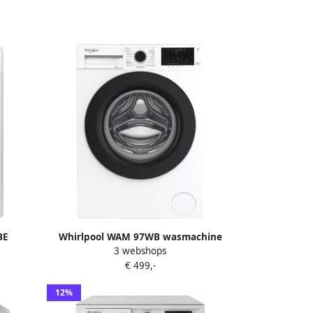
BE
Whirlpool WAM 97WB wasmachine
3 webshops
g 1351
Voorbelading 9 kg 1400 RPM Wit
€ 499,-
12%