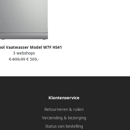
ool Vaatwasser Model W7F HS41
3 webshops
Vrijstaand 15 couverts RVS
€ 699,99
€ 569,-
MaxiSpace-kuip
Klantenservice
Retourneren & ruilen
Verzending & bezorging
Status van bestelling