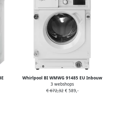
BE
Whirlpool BI WMWG 91485 EU Inbouw
3 webshops
kg 1400
wasmachine Voorbelading 9 kg 1400
€ 672,32
€ 589,-
RPM Wit B label 70 dB