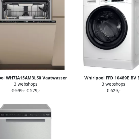
ool WH7IA15AM3LS0 Vaatwasser
Whirlpool FFD 10489E BV 
3 webshops
3 webshops
edig ingebouwd 15 couverts A
Wasmachine Voorbelading 10 
€ 599,-
€ 579,-
€ 629,-
RPM Wit