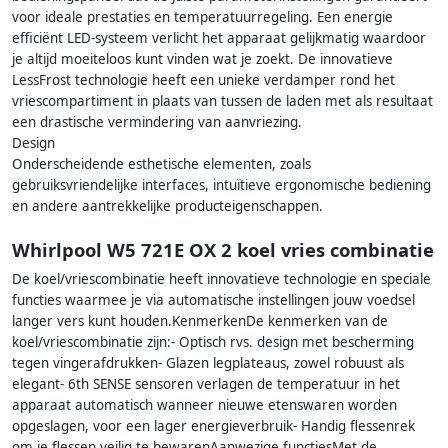
voor ideale prestaties en temperatuurregeling. Een energie
efficiënt LED-systeem verlicht het apparaat gelijkmatig waardoor
je altijd moeiteloos kunt vinden wat je zoekt. De innovatieve
LessFrost technologie heeft een unieke verdamper rond het
vriescompartiment in plaats van tussen de laden met als resultaat
een drastische vermindering van aanvriezing.
Design
Onderscheidende esthetische elementen, zoals
gebruiksvriendelijke interfaces, intuïtieve ergonomische bediening
en andere aantrekkelijke producteigenschappen.
Whirlpool W5 721E OX 2 koel vries combinatie
De koel/vriescombinatie heeft innovatieve technologie en speciale
functies waarmee je via automatische instellingen jouw voedsel
langer vers kunt houden.KenmerkenDe kenmerken van de
koel/vriescombinatie zijn:- Optisch rvs. design met bescherming
tegen vingerafdrukken- Glazen legplateaus, zowel robuust als
elegant- 6th SENSE sensoren verlagen de temperatuur in het
apparaat automatisch wanneer nieuwe etenswaren worden
opgeslagen, voor een lager energieverbruik- Handig flessenrek
om je flessen veilig te bewarenAanwezige functiesMet de