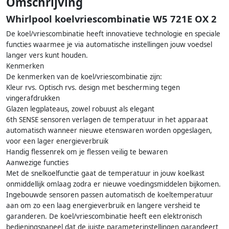
Omschrijving
Whirlpool koelvriescombinatie W5 721E OX 2
De koel/vriescombinatie heeft innovatieve technologie en speciale
functies waarmee je via automatische instellingen jouw voedsel
langer vers kunt houden.
Kenmerken
De kenmerken van de koel/vriescombinatie zijn:
Kleur rvs. Optisch rvs. design met bescherming tegen
vingerafdrukken
Glazen legplateaus, zowel robuust als elegant
6th SENSE sensoren verlagen de temperatuur in het apparaat
automatisch wanneer nieuwe etenswaren worden opgeslagen,
voor een lager energieverbruik
Handig flessenrek om je flessen veilig te bewaren
Aanwezige functies
Met de snelkoelfunctie gaat de temperatuur in jouw koelkast
onmiddellijk omlaag zodra er nieuwe voedingsmiddelen bijkomen.
Ingebouwde sensoren passen automatisch de koeltemperatuur
aan om zo een laag energieverbruik en langere versheid te
garanderen. De koel/vriescombinatie heeft een elektronisch
bedieningspaneel dat de juiste parameterinstellingen garandeert