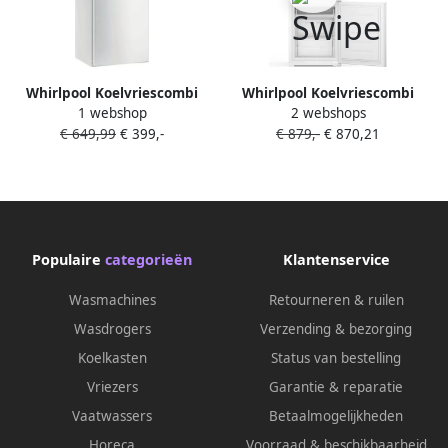
Whirlpool Koelvriescombi
Whirlpool Koelvriescombi
1 webshop
2 webshops
W5721EW2 | Vrijstaande
Inbouw WHC18T132 | Koel-
€ 649,99
€ 399,-
€ 879,-
€ 870,21
koelkasten | Keuken&Koken
vriescombinaties |
Koelkasten | 8003437903427
Keuken&Koken Koelkasten |
8003437053948
Populaire
categorieën
Klantenservice
Wasmachines
Retourneren & ruilen
Wasdrogers
Verzending & bezorging
Koelkasten
Status van bestelling
Vriezers
Garantie & reparatie
Vaatwassers
Betaalmogelijkheden
Horeca
Voorraad & beschikbaarheid