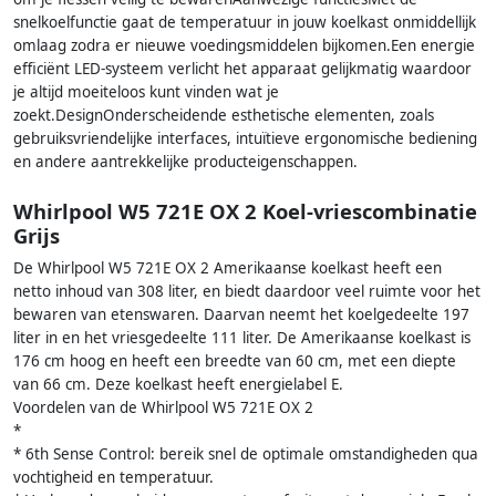
snelkoelfunctie gaat de temperatuur in jouw koelkast onmiddellijk
omlaag zodra er nieuwe voedingsmiddelen bijkomen.Een energie
efficiënt LED-systeem verlicht het apparaat gelijkmatig waardoor
je altijd moeiteloos kunt vinden wat je
zoekt.DesignOnderscheidende esthetische elementen, zoals
gebruiksvriendelijke interfaces, intuïtieve ergonomische bediening
en andere aantrekkelijke producteigenschappen.
Whirlpool W5 721E OX 2 Koel-vriescombinatie
Grijs
De Whirlpool W5 721E OX 2 Amerikaanse koelkast heeft een
netto inhoud van 308 liter, en biedt daardoor veel ruimte voor het
bewaren van etenswaren. Daarvan neemt het koelgedeelte 197
liter in en het vriesgedeelte 111 liter. De Amerikaanse koelkast is
176 cm hoog en heeft een breedte van 60 cm, met een diepte
van 66 cm. Deze koelkast heeft energielabel E.
Voordelen van de Whirlpool W5 721E OX 2
*
* 6th Sense Control: bereik snel de optimale omstandigheden qua
vochtigheid en temperatuur.