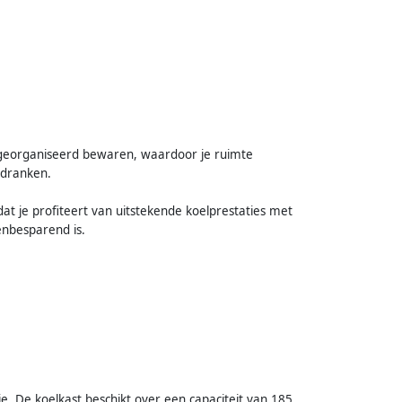
n georganiseerd bewaren, waardoor je ruimte
 dranken.
at je profiteert van uitstekende koelprestaties met
enbesparend is.
. De koelkast beschikt over een capaciteit van 185