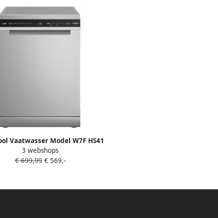
ool Vaatwasser Model W7F HS41
3 webshops
Vrijstaand 15 couverts RVS
€ 699,99
€ 569,-
MaxiSpace-kuip