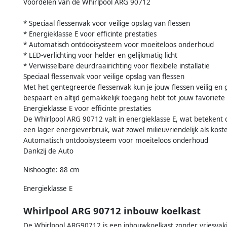
Voordelen van de Whirlpool ARG 90712
* Speciaal flessenvak voor veilige opslag van flessen
* Energieklasse E voor efficinte prestaties
* Automatisch ontdooisysteem voor moeiteloos onderhoud
* LED-verlichting voor helder en gelijkmatig licht
* Verwisselbare deurdraairichting voor flexibele installatie
Speciaal flessenvak voor veilige opslag van flessen
Met het gentegreerde flessenvak kun je jouw flessen veilig e
bespaart en altijd gemakkelijk toegang hebt tot jouw favoriete
Energieklasse E voor efficinte prestaties
De Whirlpool ARG 90712 valt in energieklasse E, wat betekent d
een lager energieverbruik, wat zowel milieuvriendelijk als kost
Automatisch ontdooisysteem voor moeiteloos onderhoud
Dankzij de Auto
Nishoogte: 88 cm
Energieklasse E
Whirlpool ARG 90712 inbouw koelkast
De Whirlpool ARG90712 is een inbouwkoelkast zonder vriesvakje