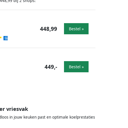
bij
shops:
448,99
2
448,99
Bestel »
449,-
Bestel »
r vriesvak
loos in jouw keuken past en optimale koelprestaties