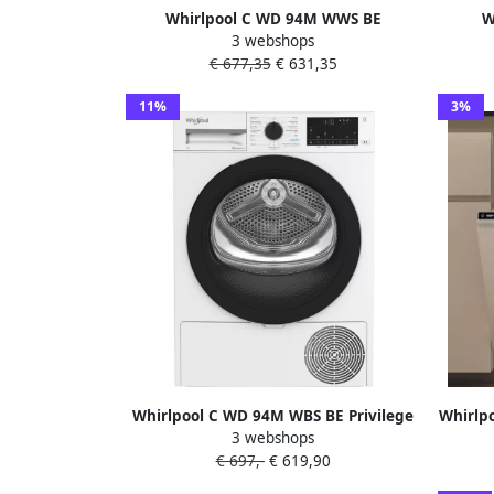
Whirlpool C WD 94M WWS BE
W
3 webshops
Wasdroger AdaptiveDry 9kg
wasma
€ 677,35
€ 631,35
warmtepompdroger
11%
3%
Whirlpool C WD 94M WBS BE Privilege
Whirlp
3 webshops
Warmtepompdroger Wit
Voll
€ 697,-
€ 619,90