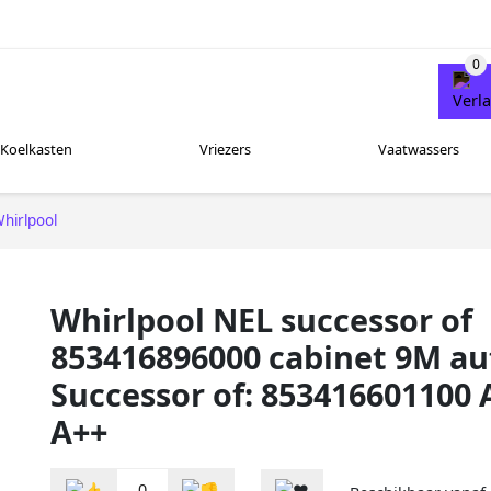
Koelkasten
Vriezers
Vaatwassers
hirlpool
Whirlpool NEL successor of
853416896000 cabinet 9M au
Successor of: 853416601100 
A++
0