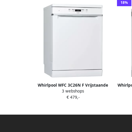
18%
Whirlpool WFC 3C26N F Vrijstaande
Whirlp
3 webshops
vaatwasser Wit
X 
€ 479,-