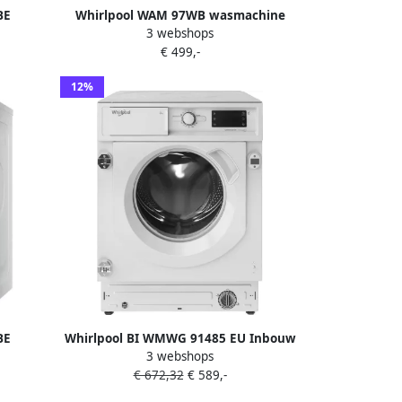
BE
Whirlpool WAM 97WB wasmachine
3 webshops
g 1351
Voorbelading 9 kg 1400 RPM Wit
€ 499,-
12%
BE
Whirlpool BI WMWG 91485 EU Inbouw
3 webshops
kg 1400
wasmachine Voorbelading 9 kg 1400
€ 672,32
€ 589,-
RPM Wit B label 70 dB