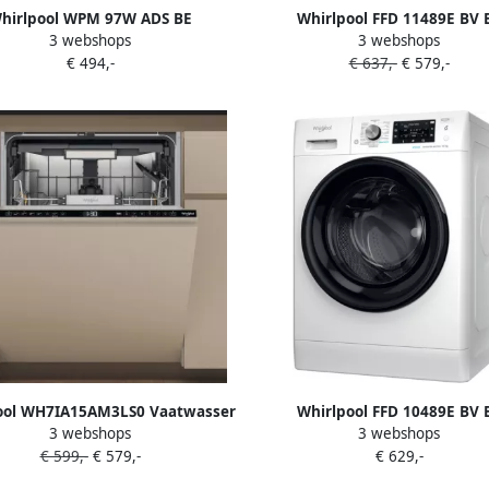
hirlpool WPM 97W ADS BE
Whirlpool FFD 11489E BV 
3 webshops
3 webshops
chine Voorbelading 9 kg 1351
wasmachine Voorbelading 9 k
€ 494,-
€ 637,-
€ 579,-
RPM Wit
RPM Wit
ool WH7IA15AM3LS0 Vaatwasser
Whirlpool FFD 10489E BV 
3 webshops
3 webshops
edig ingebouwd 15 couverts A
Wasmachine Voorbelading 10 
€ 599,-
€ 579,-
€ 629,-
RPM Wit