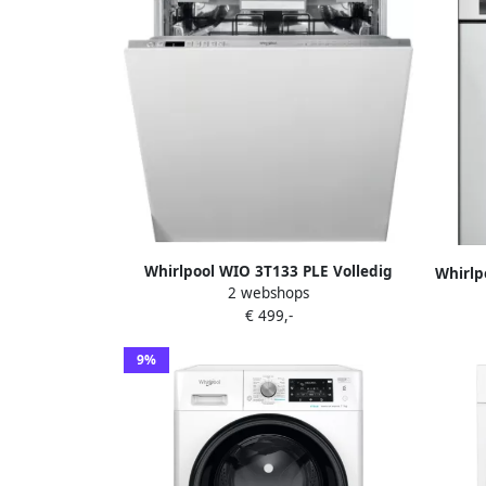
Whirlpool WIO 3T133 PLE Volledig
Whirlp
2 webshops
integreerbare inbouwvaatwasser
Voll
€ 499,-
9%