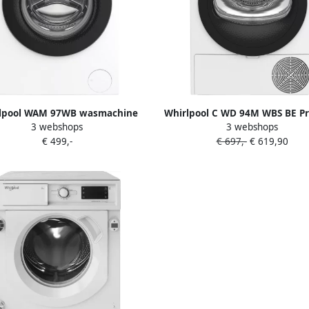
lpool WAM 97WB wasmachine
Whirlpool C WD 94M WBS BE Pr
3 webshops
3 webshops
rbelading 9 kg 1400 RPM Wit
Warmtepompdroger Wi
€ 499,-
€ 697,-
€ 619,90