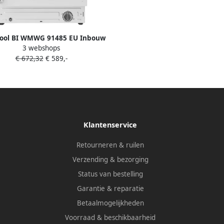
pool BI WMWG 91485 EU Inbouw
3 webshops
chine Voorbelading 9 kg 1400
€ 672,32
€ 589,-
RPM Wit B label 70 dB
Klantenservice
Retourneren & ruilen
Verzending & bezorging
Status van bestelling
Garantie & reparatie
Betaalmogelijkheden
Voorraad & beschikbaarheid