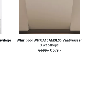
ivilege
Whirlpool WH7IA15AM3LS0 Vaatwasser
3 webshops
t
Volledig ingebouwd 15 couverts A
€ 599,-
€ 579,-