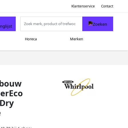
Klantenservice
Contact
Horeca
Merken
nbouw
perEco
lDry
e