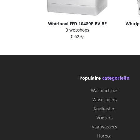
Whirlpool FFD 10489E BV BE
Whirl
3 webshops
Wasmachine Voorbelading 10 kg 1400
wasma
€ 629,-
RPM Wit
Populaire
categorieën
Wasmachines
Wasdrogers
Koelkasten
Vriezers
Vaatwassers
Horeca