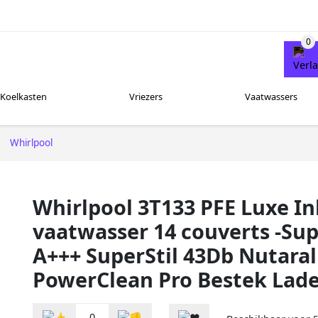
Koelkasten
Vriezers
Vaatwassers
Whirlpool
Whirlpool 3T133 PFE Luxe I
vaatwasser 14 couverts -Su
A+++ SuperStil 43Db Nutara
PowerClean Pro Bestek Lad
0