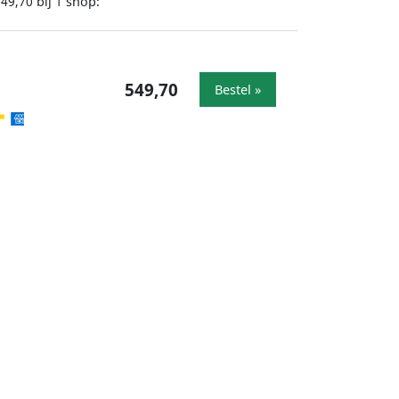
bij
shop:
549,70
1
549,70
Bestel »