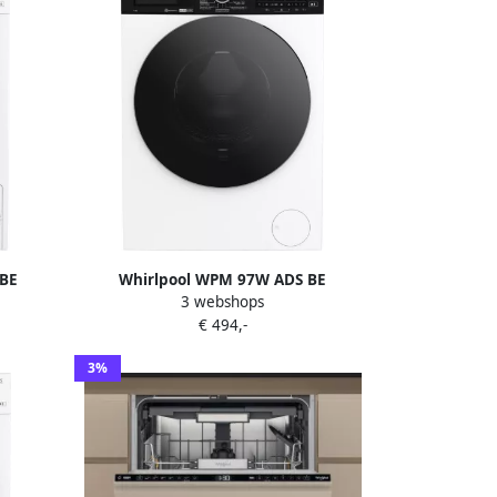
BE
Whirlpool WPM 97W ADS BE
3 webshops
kg
wasmachine Voorbelading 9 kg 1351
€ 494,-
RPM Wit
3%