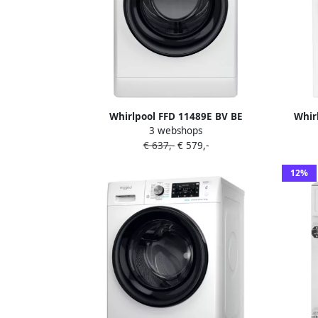
Whirlpool FFD 11489E BV BE
Whir
3 webshops
wasmachine Voorbelading 9 kg 1351
Voo
€ 637,-
€ 579,-
RPM Wit
12%