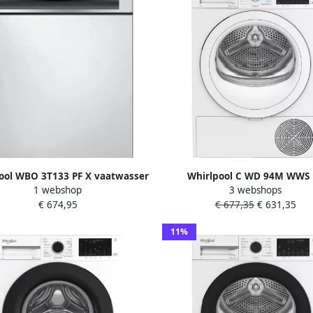
ool WBO 3T133 PF X vaatwasser
Whirlpool C WD 94M WWS 
1 webshop
3 webshops
edig ingebouwd 14 couverts D
Wasdroger AdaptiveDry 9
€ 674,95
€ 677,35
€ 631,35
warmtepompdroger
11%