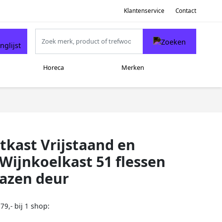
Klantenservice
Contact
Horeca
Merken
kast Vrijstaand en
ijnkoelkast 51 flessen
lazen deur
bij
shop:
79,-
1