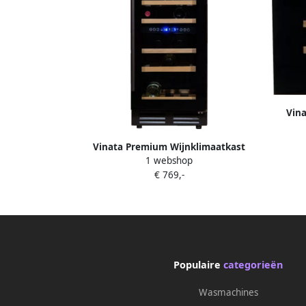
Vin
Inbou
24 
Vinata Premium Wijnklimaatkast
1 webshop
Vrijstaand en Onderbouw koelkast
€ 769,-
Zwart Wijnkoelkast 32 flessen 84.6 x 38
x 58.5 cm Wijnkast glazen deur
Populaire
categorieën
Wasmachines