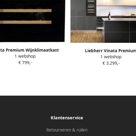
ata Premium Wijnklimaatkast
Liebherr Vinata Premiu
1 webshop
w koelkast Zwart Wijnkoelkast
1 webshop
Wijnklimaatkast Vinidor Inbou
€ 799,-
flessen 45.3 x 59.2x 56.3 cm
€ 3.299,-
51 flessen 121.8 x 55.7x 57.2 c
Wijnkast glazen deur
deur
Klantenservice
Retourneren & ruilen