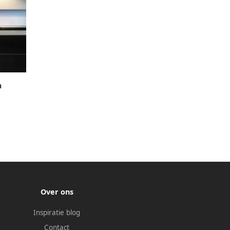
m
w Zwart
m Glazen
Over ons
Inspiratie blog
Contact