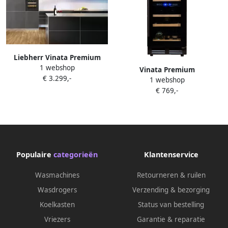
Liebherr Vinata Premium
1 webshop
Wijnklimaatkast Vinidor
Vinata Premium
€ 3.299,-
Inbouw Zwart 51 flessen
1 webshop
Wijnklimaatkast Vrijstaand
121.8 x 55.7x 57.2 cm Glazen
€ 769,-
en Onderbouw koelkast
deur
Zwart Wijnkoelkast 32
flessen 84.6 x 38 x 58.5 cm
Wijnkast glazen deur
Populaire
categorieën
Klantenservice
Wasmachines
Retourneren & ruilen
Wasdrogers
Verzending & bezorging
Koelkasten
Status van bestelling
Vriezers
Garantie & reparatie