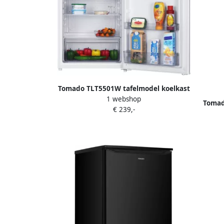
Tomado TLT5501W tafelmodel koelkast
1 webshop
energiezuinig 126 liter Zonder vriesvak
Tomad
€ 239,-
55 cm breed Zeer stil: 35 dB Led-
60 lit
verlichting Energielabel C Vrijstaand
Wit