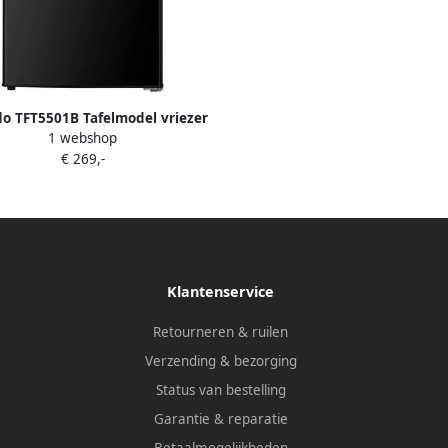
o TFT5501B Tafelmodel vriezer
1 webshop
iezuinig 88 liter 55 cm breed
€ 269,-
gielabel C Diepvries Compact
ijstaand 3 vrieslades Zwart
Klantenservice
Retourneren & ruilen
Verzending & bezorging
Status van bestelling
Garantie & reparatie
Betaalmogelijkheden