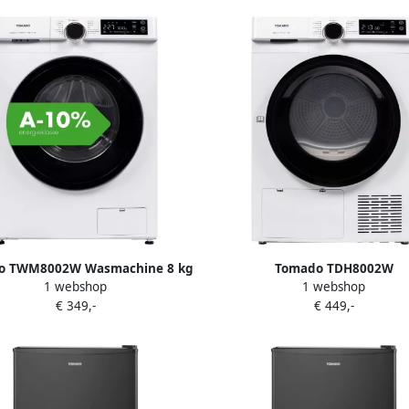
o TWM8002W Wasmachine 8 kg
Tomado TDH8002W
1 webshop
1 webshop
Energieklasse A-10% 14
Warmtepompdroger 8 k
€ 349,-
€ 449,-
gramma's SteamClean Digitaal
energieklasse C 14 droogprog
display
UV licht 66 dB