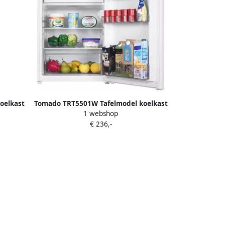
oelkast
Tomado TRT5501W Tafelmodel koelkast
1 webshop
abel D
energiezuinig 109 liter Met vriesvak 55
€ 236,-
cm breed Stil: 37 dB Led-verlichting
Energielabel C Vrijstaand Wit