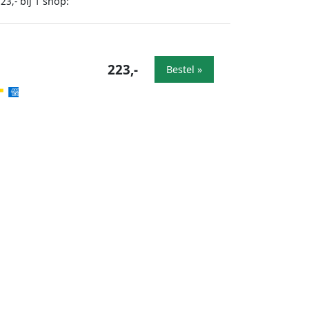
bij
shop:
23,-
1
223,-
Bestel »