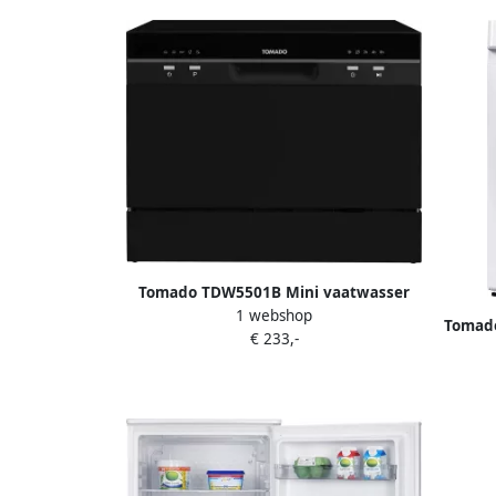
Tomado TDW5501B Mini vaatwasser
1 webshop
Kleine vaatwasser Vrijstaand 6
Tomad
€ 233,-
couverts 5 programma's Energieklasse
D Zwart
waspro