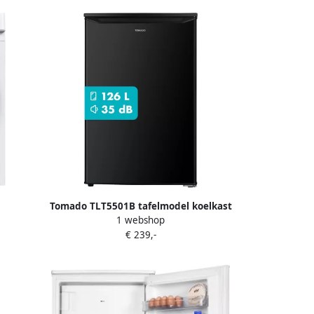
Tomado TLT5501B tafelmodel koelkast
1 webshop
g
energiezuinig 126 liter Zonder vriesvak
€ 239,-
ramma's
55 cm breed Zeer stil: 35 dB Led-
verlichting Energielabel C Vrijstaand
Zwart