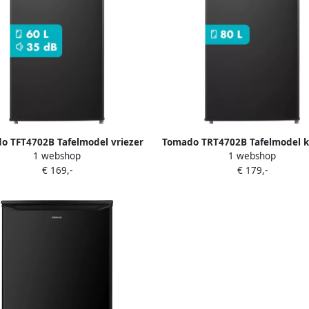
o TFT4702B Tafelmodel vriezer
Tomado TRT4702B Tafelmodel k
1 webshop
1 webshop
er 3 vrieslades -Energieklasse D
80 liter Met vriesvak Energiel
€ 169,-
€ 179,-
Zwart
Zwart