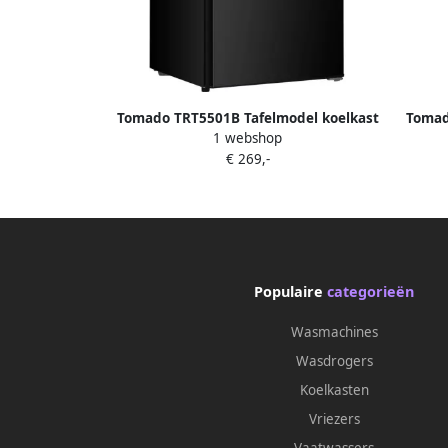
Tomado TRT5501B Tafelmodel koelkast
Tomad
1 webshop
energiezuinig 109 liter Met vriesvak 55
energ
€ 269,-
cm breed Stil: 37 dB Led-verlichting
Ener
Energielabel C Vrijstaand Zwart
Vr
Populaire
categorieën
Wasmachines
Wasdrogers
Koelkasten
Vriezers
Vaatwassers