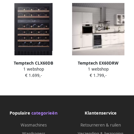
Temptech CLX60DB
Temptech EX60DRW
1 webshop
1 webshop
wijnkoelkast voor 46 flessen
Elegance onderbouw
€ 1.699,-
€ 1.799,-
wijnklimaatkoelkast
wijnkoelkast 2 zones 46
onderbouw 2
flessen
temperatuurzones
Instelbaar tussen 5°C en
20°C
Populaire
categorieën
Klantenservice
Wasmachines
Retourneren & ruilen
Wasdrogers
Verzending & bezorging