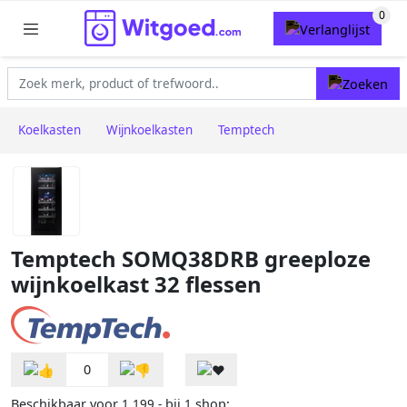
Koelkasten
Wijnkoelkasten
Temptech
Temptech SOMQ38DRB greeploze
wijnkoelkast 32 flessen
0
Beschikbaar voor
bij
shop:
1.199,-
1