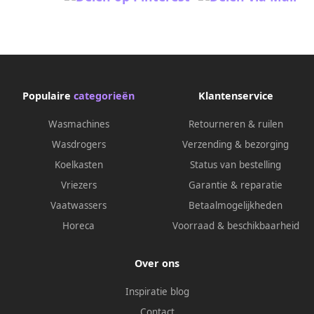
Populaire
categorieën
Klantenservice
Wasmachines
Retourneren & ruilen
Wasdrogers
Verzending & bezorging
Koelkasten
Status van bestelling
Vriezers
Garantie & reparatie
Vaatwassers
Betaalmogelijkheden
Horeca
Voorraad & beschikbaarheid
Over ons
Inspiratie blog
Contact