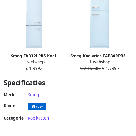
Smeg FAB32LPB5 Koel-
Smeg Koelvries FAB30RPB5 |
1 webshop
1 webshop
vriescombinatie Blauw
Vrijstaande koelkasten |
€ 1.999,-
€ 2.158,80
€ 1.799,-
8017709297794
Specificaties
Merk
Smeg
Kleur
Blauw
Categorie
Koelkasten