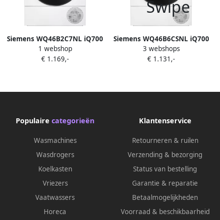
Siemens WQ46B2C7NL iQ700
Siemens WQ46B6CSNL iQ700
1 webshop
3 webshops
Warmtepompdroger met
Wasdroger
€ 1.169,-
€ 1.131,-
stoom 10% zuiniger dan
Warmtepompdroger 9 kg Wit
energielabel A+++
Zelfreinigende condensor
blijvend energiezuinig Zeer
stil Home connect
Energielabel B
Populaire
categorieën
Klantenservice
Wasmachines
Retourneren & ruilen
Wasdrogers
Verzending & bezorging
Koelkasten
Status van bestelling
Vriezers
Garantie & reparatie
Vaatwassers
Betaalmogelijkheden
Horeca
Voorraad & beschikbaarheid