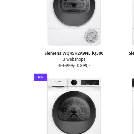
Siemens WQ45H2A9NL iQ500
Si
3 webshops
extraKlasse Warmtepompdroger
wa
€ 1.229,-
€ 899,-
4%