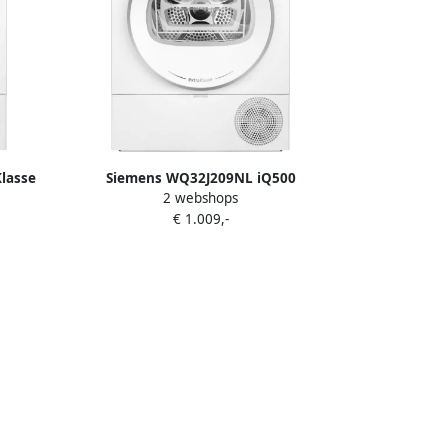
lasse
Siemens WQ32J209NL iQ500
2 webshops
t
extraKlasse Warmtepompdroger
€ 1.009,-