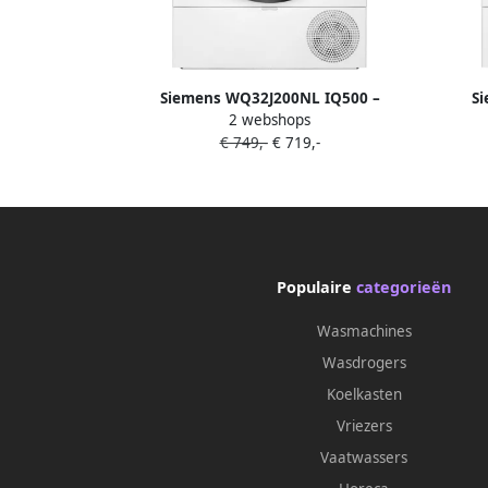
Siemens WQ32J200NL IQ500 –
S
2 webshops
Wasdroger Warmtepompdroger 9 kg
ext
€ 749,-
€ 719,-
AutoDry droogt automatisch tot
gewenste droogtegraad Home
Connect Wit
Populaire
categorieën
Wasmachines
Wasdrogers
Koelkasten
Vriezers
Vaatwassers