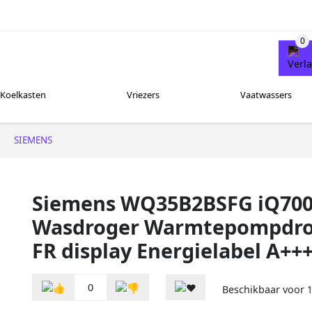
Koelkasten
Vriezers
Vaatwassers
SIEMENS
Siemens WQ35B2BSFG iQ70
Wasdroger Warmtepompdro
FR display Energielabel A++
0
Beschikbaar voor
1