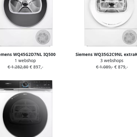
emens WQ45G2D7NL IQ500
Siemens WQ35G2C9NL extraK
1 webshop
3 webshops
rmtepompdroger 9 kg A+++
Warmtepompdroger Wi
€ 1.282,80
€ 897,-
€ 1.089,-
€ 879,-