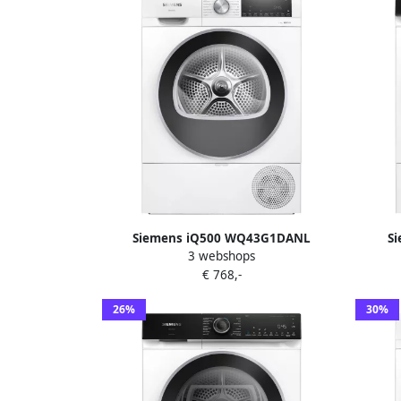
Siemens iQ500 WQ43G1DANL
S
3 webshops
Warmtepompdroger 9 kg AutoDry
Wasdr
€ 768,-
EasyClean Filter speedPack: Bespaar
Wit Ze
tijd met snelle programma's -Wit
energi
26%
30%