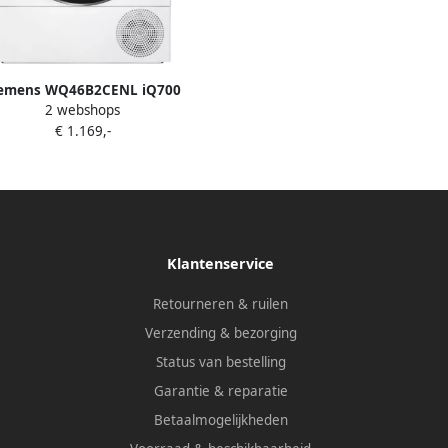
iemens WQ46B2CENL iQ700
2 webshops
raKlasse Warmtepompdroger
€ 1.169,-
Klantenservice
Retourneren & ruilen
Verzending & bezorging
Status van bestelling
Garantie & reparatie
Betaalmogelijkheden