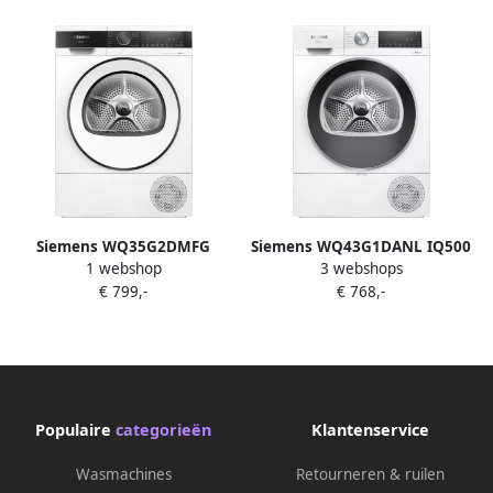
Siemens WQ35G2DMFG
Siemens WQ43G1DANL IQ500
1 webshop
3 webshops
iQ500 Warmtepompdroger 8
Warmtepompdroger 9 kg
€ 799,-
€ 768,-
kg Zeer stil Blijvend
AutoDry EasyClean Filter
energiezuinig met de
speedPack: Bespaar tijd met
zelfreinigende condensor NL
snelle programma's -Wit
FR Display
Populaire
categorieën
Klantenservice
Wasmachines
Retourneren & ruilen