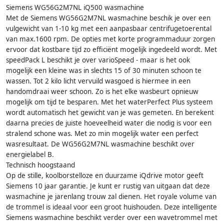
Siemens WG56G2M7NL iQ500 wasmachine
Met de Siemens WG56G2M7NL wasmachine beschik je over een
vulgewicht van 1-10 kg met een aanpasbaar centrifugetoerental
van max.1600 rpm. De opties met korte programmaduur zorgen
ervoor dat kostbare tijd zo efficiënt mogelijk ingedeeld wordt. Met
speedPack L beschikt je over varioSpeed - maar is het ook
mogelijk een kleine was in slechts 15 of 30 minuten schoon te
wassen. Tot 2 kilo licht vervuild wasgoed is hiermee in een
handomdraai weer schoon. Zo is het elke wasbeurt opnieuw
mogelijk om tijd te besparen. Met het waterPerfect Plus systeem
wordt automatisch het gewicht van je was gemeten. En berekent
daarna precies de juiste hoeveelheid water die nodig is voor een
stralend schone was. Met zo min mogelijk water een perfect
wasresultaat. De WG56G2M7NL wasmachine beschikt over
energielabel B.
Technisch hoogstaand
Op de stille, koolborstelloze en duurzame iQdrive motor geeft
Siemens 10 jaar garantie. Je kunt er rustig van uitgaan dat deze
wasmachine je jarenlang trouw zal dienen. Het royale volume van
de trommel is ideaal voor een groot huishouden. Deze intelligente
Siemens wasmachine beschikt verder over een wavetrommel met