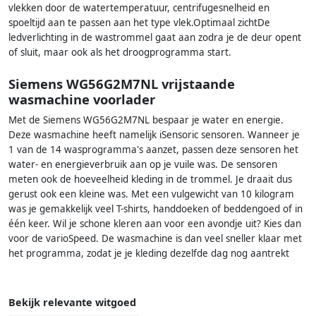
vlekken door de watertemperatuur, centrifugesnelheid en
spoeltijd aan te passen aan het type vlek.Optimaal zichtDe
ledverlichting in de wastrommel gaat aan zodra je de deur opent
of sluit, maar ook als het droogprogramma start.
Siemens WG56G2M7NL vrijstaande
wasmachine voorlader
Met de ​​Siemens WG56G2M7NL bespaar je water en energie.
Deze wasmachine heeft namelijk iSensoric sensoren. Wanneer je
1 van de 14 wasprogramma's aanzet, passen deze sensoren het
water- en energieverbruik aan op je vuile was. De sensoren
meten ook de hoeveelheid kleding in de trommel. Je draait dus
gerust ook een kleine was. Met een vulgewicht van 10 kilogram
was je gemakkelijk veel T-shirts, handdoeken of beddengoed of in
één keer. Wil je schone kleren aan voor een avondje uit? Kies dan
voor de varioSpeed. De wasmachine is dan veel sneller klaar met
het programma, zodat je je kleding dezelfde dag nog aantrekt
Bekijk relevante witgoed