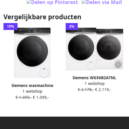
Vergelijkbare producten
19%
2%
Siemens WG56B2A7NL
1 webshop
intelligentDosing +
Siemens wasmachine
€ 2.178,-
€ 2.119,-
WQ45B2A5NL SelfCleaning
1 webshop
WG56B2A7NL met
€ 1.359,-
€ 1.099,-
wasmiddelscan via Home
Connect