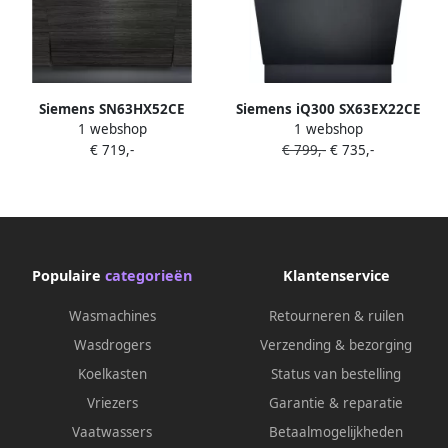
Siemens SN63HX52CE
Siemens iQ300 SX63EX22CE
1 webshop
1 webshop
vaatwasser Volledig
vaatwasser Volledig
€ 719,-
€ 799,-
€ 735,-
ingebouwd 14 couverts D
ingebouwd 14 couverts A
Populaire
categorieën
Klantenservice
Wasmachines
Retourneren & ruilen
Wasdrogers
Verzending & bezorging
Koelkasten
Status van bestelling
Vriezers
Garantie & reparatie
Vaatwassers
Betaalmogelijkheden