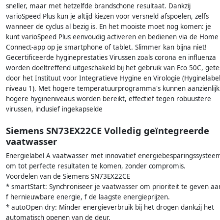
sneller, maar met hetzelfde brandschone resultaat. Dankzij
varioSpeed Plus kun je altijd kiezen voor versneld afspoelen, zelfs
wanneer de cyclus al bezig is. En het mooiste moet nog komen: je
kunt varioSpeed Plus eenvoudig activeren en bedienen via de Home
Connect-app op je smartphone of tablet. Slimmer kan bijna niet!
Gecertificeerde hygineprestaties Virussen zoals corona en influenza
worden doeltreffend uitgeschakeld bij het gebruik van Eco 50C, gete
door het Instituut voor Integratieve Hygine en Virologie (Hyginelabe
niveau 1). Met hogere temperatuurprogramma's kunnen aanzienlijk
hogere hygineniveaus worden bereikt, effectief tegen robuustere
virussen, inclusief ingekapselde
Siemens SN73EX22CE Volledig geïntegreerde
vaatwasser
Energielabel A vaatwasser met innovatief energiebesparingssystee
om tot perfecte resultaten te komen, zonder compromis.
Voordelen van de Siemens SN73EX22CE
* smartStart: Synchroniseer je vaatwasser om prioriteit te geven aa
f hernieuwbare energie, f de laagste energieprijzen.
* autoOpen dry: Minder energieverbruik bij het drogen dankzij het
automatisch openen van de deur.