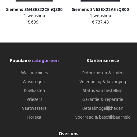
Siemens SN43ES22CE iQ300
Siemens SN63EX22AE iQ300
1 webshop
1 webshop
Vaatwasser
Inbouwvaatwasser Volledig
€ 699,-
€ 737,48
Inbouwvaatwasser
integreerbaar 60 cm
Onderbouw 60 cm RVS
Energielabel A Home
Energielabel A varioSpeed
Connect varioSpeed Plus op
Plus: je vaat tot wel drie keer
je vaat tot wel drie keer zo
zo snel schoon -Home
snel schoon
Connect
Populaire
categorieën
Klantenservice
Wasmachines
Retourneren & ruilen
Wasdrogers
Verzending & bezorging
Koelkasten
Status van bestelling
Vriezers
Garantie & reparatie
Vaatwassers
Betaalmogelijkheden
Horeca
Voorraad & beschikbaarheid
Over ons