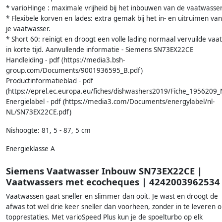
* varioHinge : maximale vrijheid bij het inbouwen van de vaatwasser
* Flexibele korven en lades: extra gemak bij het in- en uitruimen van
je vaatwasser.
* Short 60: reinigt en droogt een volle lading normaal vervuilde vaat
in korte tijd. Aanvullende informatie - Siemens SN73EX22CE
Handleiding - pdf (https://media3.bsh-
group.com/Documents/9001936595_B.pdf)
Productinformatieblad - pdf
(https://eprel.ec.europa.eu/fiches/dishwashers2019/Fiche_1956209_
Energielabel - pdf (https://media3.com/Documents/energylabel/nl-
NL/SN73EX22CE.pdf)
Nishoogte: 81, 5 - 87, 5 cm
Energieklasse A
Siemens Vaatwasser Inbouw SN73EX22CE |
Vaatwassers met ecocheques | 4242003962534
Vaatwassen gaat sneller en slimmer dan ooit. Je wast en droogt de
afwas tot wel drie keer sneller dan voorheen, zonder in te leveren 
topprestaties. Met varioSpeed Plus kun je de spoelturbo op elk