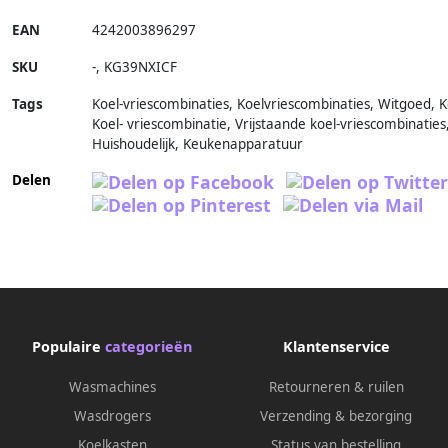
EAN
4242003896297
SKU
-
,
KG39NXICF
Tags
Koel-vriescombinaties, Koelvriescombinaties, Witgoed, K
Koel- vriescombinatie, Vrijstaande koel-vriescombinaties
Huishoudelijk, Keukenapparatuur
Delen
Populaire
categorieën
Klantenservice
Wasmachines
Retourneren & ruilen
Wasdrogers
Verzending & bezorging
Koelkasten
Status van bestelling