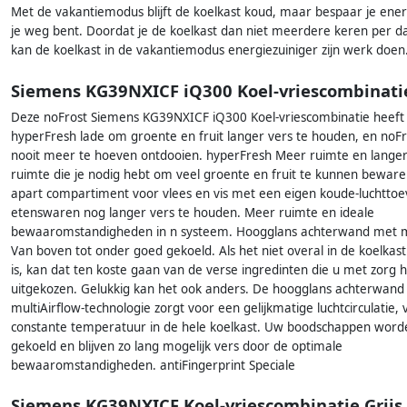
Met de vakantiemodus blijft de koelkast koud, maar bespaar je energ
je weg bent. Doordat je de koelkast dan niet meerdere keren per d
kan de koelkast in de vakantiemodus energiezuiniger zijn werk doen
Siemens KG39NXICF iQ300 Koel-vriescombinati
Deze noFrost Siemens KG39NXICF iQ300 Koel-vriescombinatie heeft
hyperFresh lade om groente en fruit langer vers te houden, en noF
nooit meer te hoeven ontdooien. hyperFresh Meer ruimte en langer 
ruimte die je nodig hebt om veel groente en fruit te kunnen beware
apart compartiment voor vlees en vis met een eigen koude-luchttoe
etenswaren nog langer vers te houden. Meer ruimte en ideale
bewaaromstandigheden in n systeem. Hoogglans achterwand met mu
Van boven tot onder goed gekoeld. Als het niet overal in de koelkas
is, kan dat ten koste gaan van de verse ingredinten die u met zorg 
uitgekozen. Gelukkig kan het ook anders. De hoogglans achterwand
multiAirflow-technologie zorgt voor een gelijkmatige luchtcirculatie,
constante temperatuur in de hele koelkast. Uw boodschappen word
gekoeld en blijven zo lang mogelijk vers door de optimale
bewaaromstandigheden. antiFingerprint Speciale
Siemens KG39NXICF Koel-vriescombinatie Grijs