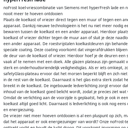
noFrost koel-vriescombinatie van Siemens met hyperFresh lade en 
nooit meer te hoeven ontdooien
Plaats de koelkast of vriezer direct tegen een muur of tegen een an
apparaat. Dankzij nieuwe technologieën is het nu niet meer nodig e
bewaren tussen de koelkast en een ander apparaat. Hierdoor plaats
koelkast of vriezer dichter tegen de muur aan of sluit je deze naadl
een ander apparaat. De roestvrijstalen koelkastdeuren zijn behand
speciale coating. Deze coating voorkomt dat vingerafdrukken blijven
de deur van de koelkast of vriezer. Hierdoor hoef je de deuren een 
vaak af te nemen met een doek. Alle glazen plateaus zijn gemaakt 
sterk en onderhoudsvriendelijk veiligheidsglas. Als er iets omkiept, z
safetyGlass-plateau ervoor dat het morsen beperkt blijft en zich niet
in de rest van de koelkast. Daarnaast is het glas extra sterk zodat he
breekt in de koelkast. De ingebouwde ledverlichting zorgt ervoor da
inhoud van de koelkast goed belicht wordt, zodat je precies ziet wat 
Omdat de verlichting aan de voorzijde is geplaatst, heb je ook in een
koelkast altijd goed licht. Daarnaast is ledverlichting is ook nog een
en energiezuinig.
De vriezer niet meer hoeven ontdooien is al een pluspunt op zich, ma
dat het apparaat er ook energiezuiniger van wordt? Onze noFrost-t
onttrekt vocht en houdt de lucht droog. Dit voorkomt ijsvorming op 