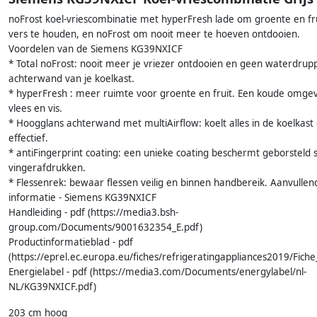
noFrost koel-vriescombinatie met hyperFresh lade om groente en fru
vers te houden, en noFrost om nooit meer te hoeven ontdooien.
Voordelen van de Siemens KG39NXICF
* Total noFrost: nooit meer je vriezer ontdooien en geen waterdrup
achterwand van je koelkast.
* hyperFresh : meer ruimte voor groente en fruit. Een koude omge
vlees en vis.
* Hoogglans achterwand met multiAirflow: koelt alles in de koelkast
effectief.
* antiFingerprint coating: een unieke coating beschermt geborsteld 
vingerafdrukken.
* Flessenrek: bewaar flessen veilig en binnen handbereik. Aanvullen
informatie - Siemens KG39NXICF
Handleiding - pdf (https://media3.bsh-
group.com/Documents/9001632354_E.pdf)
Productinformatieblad - pdf
(https://eprel.ec.europa.eu/fiches/refrigeratingappliances2019/Fic
Energielabel - pdf (https://media3.com/Documents/energylabel/nl-
NL/KG39NXICF.pdf)
203 cm hoog