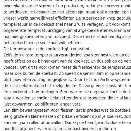
binnenkant van de vriezer of op producten, zodat je de vriezer nooi
te ontdooien. Je bespaart zo niet alleen tijd, maar ook energie: een ij
vriezer werkt namelijk veel efficiënter. De superKoelen-knop gebrui
temperatuur in de koelkast snel naar 2°C te verlagen. Dit voorkomt
ongewenste temperatuurstijging van al afgekoelde etenswaren wan
nog niet gekoeld eten aan toevoegt. Deze functie is ook handig als 
hebt gekocht die je snel koud wilt hebben.
De temperatuur in de koelkast blijft consistent
Zelfs de kleinste temperatuurverandering, zoals zonnestralen op de 
heeft effect op de binnenkant van de koelkast. En dus ook op de ver
voedsel. Om dit te voorkomen meet de freshSensor de temperatuur
maar ook buiten de koelkast. Zo speelt de sensor slim in op verand
blijft jouw eten zo lang mogelijk vers. Door het multiAirflow-systeem 
de lucht gelijkmatig in het koelgedeelte. Dit zorgt voor constante t
en voorkomt schommelingen. Etenswaren die nog maar kort in de k
staan, worden zo sneller gekoeld zonder dat producten die er al lan
juist opwarmen. Zo blijft eten langer vers.
Een slim bewaarsysteem voor flessen: dat is precies wat de bottleRac
Berg grote én kleine flessen of blikken efficiënt op in je koelkast, zod
kunnen gaan rollen of omvallen. Dankzij de handige individuele fles
houdt je al jouw flessen veilig en compact binnen handbereik.