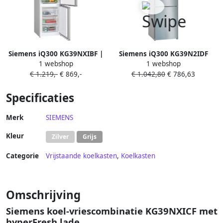
Siemens iQ300 KG39NXIBF |
Siemens iQ300 KG39N2IDF
1 webshop
1 webshop
Koel-vriescombinaties met
koel-vriescombinatie
€ 1.219,-
€ 869,-
€ 1.042,80
€ 786,63
vriezer ondera |
Vrijstaand 363 l D
4242003903483
Roestvrijstaal
Specificaties
Merk
SIEMENS
Kleur
Zilver
Grijs
Categorie
Vrijstaande koelkasten
,
Koelkasten
Omschrijving
Siemens koel-vriescombinatie KG39NXICF met
hyperFresh lade