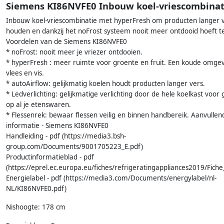
Siemens KI86NVFE0 Inbouw koel-vriescombinat
Inbouw koel-vriescombinatie met hyperFresh om producten langer v
houden en dankzij het noFrost systeem nooit meer ontdooid hoeft 
Voordelen van de Siemens KI86NVFE0
* noFrost: nooit meer je vriezer ontdooien.
* hyperFresh : meer ruimte voor groente en fruit. Een koude omge
vlees en vis.
* autoAirflow: gelijkmatig koelen houdt producten langer vers.
* Ledverlichting: gelijkmatige verlichting door de hele koelkast voor 
op al je etenswaren.
* Flessenrek: bewaar flessen veilig en binnen handbereik. Aanvullen
informatie - Siemens KI86NVFE0
Handleiding - pdf (https://media3.bsh-
group.com/Documents/9001705223_E.pdf)
Productinformatieblad - pdf
(https://eprel.ec.europa.eu/fiches/refrigeratingappliances2019/Fic
Energielabel - pdf (https://media3.com/Documents/energylabel/nl-
NL/KI86NVFE0.pdf)
Nishoogte: 178 cm