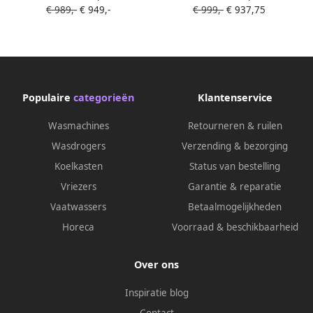
€ 989,-
€ 949,-
€ 999,-
€ 937,75
177.2 cm x 54.1 cm Sleepdeur
koel-vriescombinatie 177.2
noFrost: nooit meer je vriezer
cm x 54.1 cm Led verlichting
ontdooien hyperFresh: de
superVriezen: Zelfs grote
extra ruime vershoudlade
hoeveelheden etenswaren
voor groente en fruit Led
snel invriezen
verlichting
Populaire
categorieën
Klantenservice
Wasmachines
Retourneren & ruilen
Wasdrogers
Verzending & bezorging
Koelkasten
Status van bestelling
Vriezers
Garantie & reparatie
Vaatwassers
Betaalmogelijkheden
Horeca
Voorraad & beschikbaarheid
Over ons
Inspiratie blog