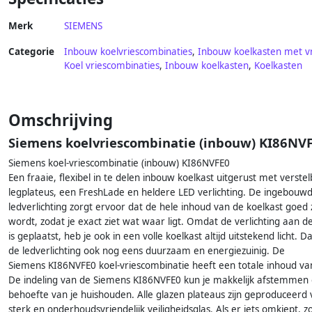
Merk
SIEMENS
Categorie
Inbouw koelvriescombinaties
,
Inbouw koelkasten met v
Koel vriescombinaties
,
Inbouw koelkasten
,
Koelkasten
Omschrijving
Siemens koelvriescombinatie (inbouw) KI86NV
Siemens koel-vriescombinatie (inbouw) KI86NVFE0
Een fraaie, flexibel in te delen inbouw koelkast uitgerust met verste
legplateus, een FreshLade en heldere LED verlichting. De ingebouw
ledverlichting zorgt ervoor dat de hele inhoud van de koelkast goed 
wordt, zodat je exact ziet wat waar ligt. Omdat de verlichting aan de
is geplaatst, heb je ook in een volle koelkast altijd uitstekend licht. D
de ledverlichting ook nog eens duurzaam en energiezuinig. De
Siemens KI86NVFE0 koel-vriescombinatie heeft een totale inhoud van 
De indeling van de Siemens KI86NVFE0 kun je makkelijk afstemmen
behoefte van je huishouden. Alle glazen plateaus zijn geproduceerd 
sterk en onderhoudsvriendelijk veiligheidsglas. Als er iets omkiept, z