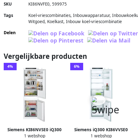
SKU
KI86NVFE0
,
599975
Tags
Koel-vriescombinaties, Inbouwapparatuur, Inbouwkoelk
Witgoed, Koelkast, Inbouw koel-vriescombinatie
Delen
Vergelijkbare producten
4%
6%
Siemens KI86NVSE0 iQ300
Siemens iQ300 KI86VVSE0
1 webshop
1 webshop
Inbouw koel-vriescombinatie
Inbouw koelkasten Inbouw