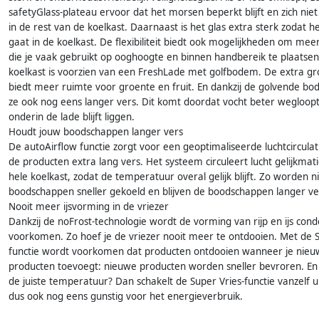
safetyGlass-plateau ervoor dat het morsen beperkt blijft en zich niet
in de rest van de koelkast. Daarnaast is het glas extra sterk zodat h
gaat in de koelkast. De flexibiliteit biedt ook mogelijkheden om me
die je vaak gebruikt op ooghoogte en binnen handbereik te plaatsen
koelkast is voorzien van een FreshLade met golfbodem. De extra gr
biedt meer ruimte voor groente en fruit. En dankzij de golvende bo
ze ook nog eens langer vers. Dit komt doordat vocht beter wegloopt
onderin de lade blijft liggen.
Houdt jouw boodschappen langer vers
De autoAirflow functie zorgt voor een geoptimaliseerde luchtcircula
de producten extra lang vers. Het systeem circuleert lucht gelijkmat
hele koelkast, zodat de temperatuur overal gelijk blijft. Zo worden 
boodschappen sneller gekoeld en blijven de boodschappen langer ve
Nooit meer ijsvorming in de vriezer
Dankzij de noFrost-technologie wordt de vorming van rijp en ijs con
voorkomen. Zo hoef je de vriezer nooit meer te ontdooien. Met de S
functie wordt voorkomen dat producten ontdooien wanneer je nie
producten toevoegt: nieuwe producten worden sneller bevroren. En i
de juiste temperatuur? Dan schakelt de Super Vries-functie vanzelf ui
dus ook nog eens gunstig voor het energieverbruik.