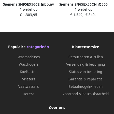
Siemens SN95EX56CE Inbouw
Siemens SN65EX56CN iQ500
1 webshop
1 webshop
Volledig geïntegreerd
Inbouwvaatwasser Volledig
€ 1.303,95
€ 1.549,-
€ 849,-
Nishoogte 81 5 87 5 cm
integreerbaar
volledig geïntegreerde
inbouw vaatwasser
Populaire
categorieën
Klantenservice
Wasmachines
Retourneren & ruilen
Wasdrogers
Verzending & bezorging
Koelkasten
Status van bestelling
Vriezers
Garantie & reparatie
Vaatwassers
Betaalmogelijkheden
Horeca
Voorraad & beschikbaarheid
Over ons