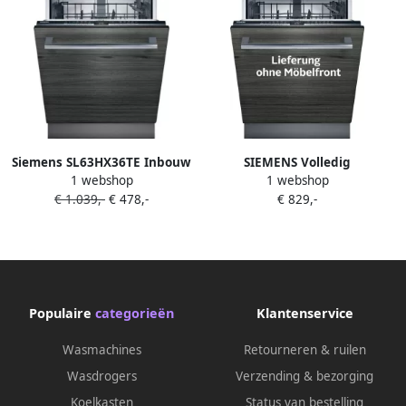
Siemens SL63HX36TE Inbouw
SIEMENS Volledig
1 webshop
1 webshop
Volledig geïntegreerd
integreerbare vaatwasser 86
€ 1.039,-
€ 478,-
€ 829,-
Nishoogte 87 5 92 5 cm
5 cm x 59 8 cm XXL-
volledig geïntegreerde
vaatwasser
inbouw vaatwasser
Populaire
categorieën
Klantenservice
Wasmachines
Retourneren & ruilen
Wasdrogers
Verzending & bezorging
Koelkasten
Status van bestelling