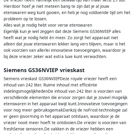
De vriezer heeft namelijk een bewaartijd van maar liefst 25 uur.
Hierdoor hoef je niet meteen bang te zijn dat je al jouw
etenswaren weg kunt gooien, en heb je nog voldoende tijd om het
probleem op te lossen.
Alles wat je nodig hebt voor verse etenswaren
Eigenlijk kun je wel zeggen dat deze Siemens GS36NVIEP alles
heeft wat je nodig hebt én meer. Zo zorgt het apparaat niet
alleen dat jouw etenswaren lekker lang vers blijven, maar is het
ook voorzien van allerlei innovatieve toevoegingen, waardoor je
bij deze vriezer zeker wat extra luxe kunt verwachten.
Siemens GS36NVIEP vrieskast
Siemens vrieskast GS36NVIEPDeze royale vriezer heeft een
inhoud van 242 liter. Ruime inhoud met efficiënte
indelingsmogelijkhedenDe inhoud van 242 liter is voorzien van
verschillende elementen die ervoor zorgen dat je zoveel mogelijk
etenswaren in het apparaat kwijt kunt.Innovatieve toevoegingen
voor nog meer gebruiksgemakDankzij de noFrost-technologie zal
er geen ijsvorming in het apparaat ontstaan, waardoor je de
vriezer nooit meer hoeft te ontdooien.De vriezer is voorzien van
freshSense sensoren.De vakken in de vriezer hebben een