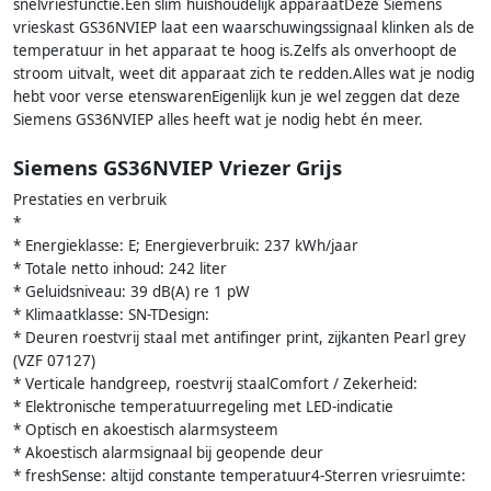
snelvriesfunctie.Een slim huishoudelijk apparaatDeze Siemens
vrieskast GS36NVIEP laat een waarschuwingssignaal klinken als de
temperatuur in het apparaat te hoog is.Zelfs als onverhoopt de
stroom uitvalt, weet dit apparaat zich te redden.Alles wat je nodig
hebt voor verse etenswarenEigenlijk kun je wel zeggen dat deze
Siemens GS36NVIEP alles heeft wat je nodig hebt én meer.
Siemens GS36NVIEP Vriezer Grijs
Prestaties en verbruik
*
* Energieklasse: E; Energieverbruik: 237 kWh/jaar
* Totale netto inhoud: 242 liter
* Geluidsniveau: 39 dB(A) re 1 pW
* Klimaatklasse: SN-TDesign:
* Deuren roestvrij staal met antifinger print, zijkanten Pearl grey
(VZF 07127)
* Verticale handgreep, roestvrij staalComfort / Zekerheid:
* Elektronische temperatuurregeling met LED-indicatie
* Optisch en akoestisch alarmsysteem
* Akoestisch alarmsignaal bij geopende deur
* freshSense: altijd constante temperatuur4-Sterren vriesruimte: