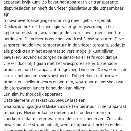
apparaat kwijt kunt. Zo bevat het apparaat vier transparante
diepvriesladen en heeft de vriezer glasplateaus die uitneembaar
zijn.
Innovatieve toevoegingen voor nog meer gebruiksgemak
Dankzij de noFrost-technologie zal er geen ijsvorming in het
apparaat ontstaan, waardoor je de vriezer nooit meer hoeft te
ontdooien. De vriezer is voorzien van freshSense sensoren. Deze
sensoren houden de temperatuur in de vriezer constant, zodat je
alle producten in het apparaat zo vers mogelijk kunt blijven
bewaren. Bovendien zorgen de sensoren er zelfs voor dat de
vriezer door blijft gaan met het vriesproces als er tussendoor
producten aan het apparaat toegevoegd worden. De vakken in de
vriezer hebben een snelvriesfunctie. Dit betekent dat nieuwe
producten sneller ingevroren worden, waardoor de versheid van
de etenswaren langer behouden kan blijven.
Een slim huishoudelijk apparaat
Deze Siemens vrieskast GS36NVIEP laat een
waarschuwingssignaal klinken als de temperatuur in het apparaat
te hoog is. Hierdoor kun je meteen actie ondernemen en
voorkom je dat de etenswaren in de vriezer bederven. Zelfs als
onverhoopt de stroom uitvalt, weet dit apparaat zich te redden.