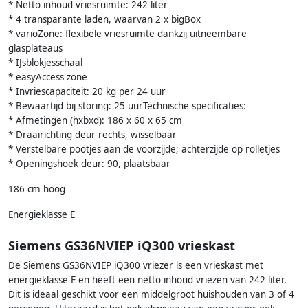
* Netto inhoud vriesruimte: 242 liter
* 4 transparante laden, waarvan 2 x bigBox
* varioZone: flexibele vriesruimte dankzij uitneembare
glasplateaus
* IJsblokjesschaal
* easyAccess zone
* Invriescapaciteit: 20 kg per 24 uur
* Bewaartijd bij storing: 25 uurTechnische specificaties:
* Afmetingen (hxbxd): 186 x 60 x 65 cm
* Draairichting deur rechts, wisselbaar
* Verstelbare pootjes aan de voorzijde; achterzijde op rolletjes
* Openingshoek deur: 90, plaatsbaar
186 cm hoog
Energieklasse E
Siemens GS36NVIEP iQ300 vrieskast
De Siemens GS36NVIEP iQ300 vriezer is een vrieskast met
energieklasse E en heeft een netto inhoud vriezen van 242 liter.
Dit is ideaal geschikt voor een middelgroot huishouden van 3 of 4