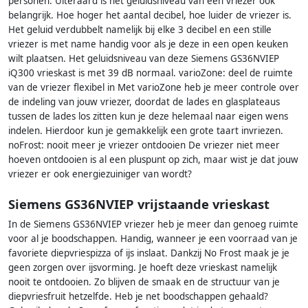
personen. Uiteraard is het geluidsniveau van een vriezer ook
belangrijk. Hoe hoger het aantal decibel, hoe luider de vriezer is.
Het geluid verdubbelt namelijk bij elke 3 decibel en een stille
vriezer is met name handig voor als je deze in een open keuken
wilt plaatsen. Het geluidsniveau van deze Siemens GS36NVIEP
iQ300 vrieskast is met 39 dB normaal. varioZone: deel de ruimte
van de vriezer flexibel in Met varioZone heb je meer controle over
de indeling van jouw vriezer, doordat de lades en glasplateaus
tussen de lades los zitten kun je deze helemaal naar eigen wens
indelen. Hierdoor kun je gemakkelijk een grote taart invriezen.
noFrost: nooit meer je vriezer ontdooien De vriezer niet meer
hoeven ontdooien is al een pluspunt op zich, maar wist je dat jouw
vriezer er ook energiezuiniger van wordt?
Siemens GS36NVIEP vrijstaande vrieskast
In de Siemens GS36NVIEP vriezer heb je meer dan genoeg ruimte
voor al je boodschappen. Handig, wanneer je een voorraad van je
favoriete diepvriespizza of ijs inslaat. Dankzij No Frost maak je je
geen zorgen over ijsvorming. Je hoeft deze vrieskast namelijk
nooit te ontdooien. Zo blijven de smaak en de structuur van je
diepvriesfruit hetzelfde. Heb je net boodschappen gehaald?