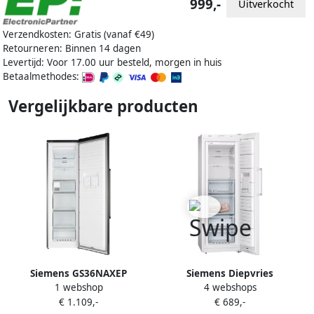
999,-
Uitverkocht
Verzendkosten: Gratis (vanaf €49)
Retourneren: Binnen 14 dagen
Levertijd: Voor 17.00 uur besteld, morgen in huis
Betaalmethodes:
Vergelijkbare producten
Siemens GS36NAXEP
Siemens Diepvries
1 webshop
4 webshops
vrijstaande vrieskast
GS33NVWEP |
€ 1.109,-
€ 689,-
Diepvrieskasten |