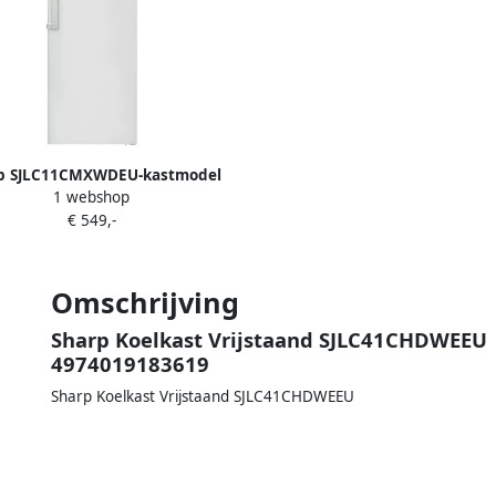
p SJLC11CMXWDEU-kastmodel
1 webshop
ast-No Frost-389 liter-energie
€ 549,-
label D-WIT
Omschrijving
Sharp Koelkast Vrijstaand SJLC41CHDWEEU |
4974019183619
Sharp Koelkast Vrijstaand SJLC41CHDWEEU