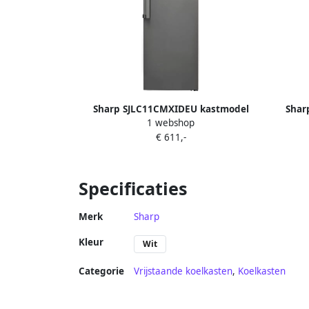
Sharp SJLC11CMXIDEU kastmodel
Shar
1 webshop
koelkast No Frost 390 liter energie
koelk
€ 611,-
label D -zilver
Specificaties
Merk
Sharp
Kleur
Wit
Categorie
Vrijstaande koelkasten
,
Koelkasten