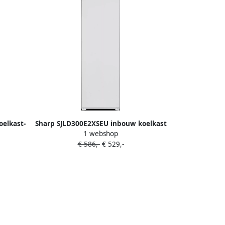
elkast-
Sharp SJLD300E2XSEU inbouw koelkast
1 webshop
ng-
energie label D 177 cm No Frost
€ 586,-
€ 529,-
iter
gescheiden koelsysteem LED
verlichting