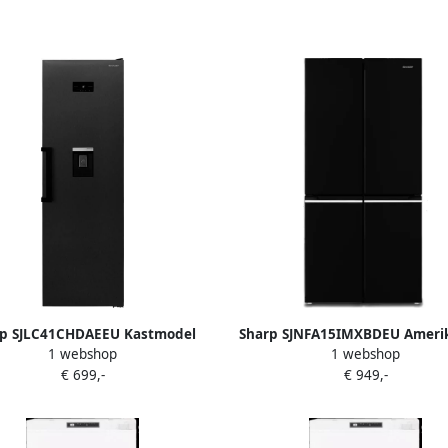
rp SJLC41CHDAEEU Kastmodel
Sharp SJNFA15IMXBDEU Ameri
1 webshop
1 webshop
koelkast Zwart
koelkast 4 deurs 488 liter energ
€ 699,-
€ 949,-
D Advanced No Frost zwa