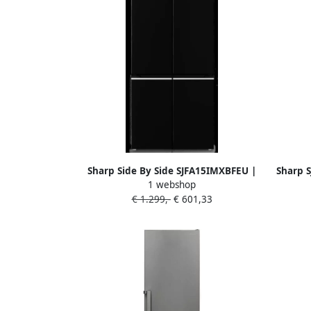
Sharp Side By Side SJFA15IMXBFEU |
Sharp 
1 webshop
Vrijstaande koelkasten |
energie
€ 1.299,-
€ 601,33
Keuken&Koken Koelkasten |
4550556115599