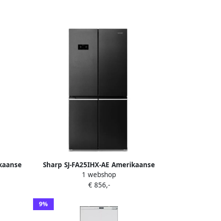
kaanse
Sharp SJ-FA25IHX-AE Amerikaanse
1 webshop
ie label
koelkast Zwart 488 liter NoFrost
€ 856,-
rt
Advanced Cooling System
9%