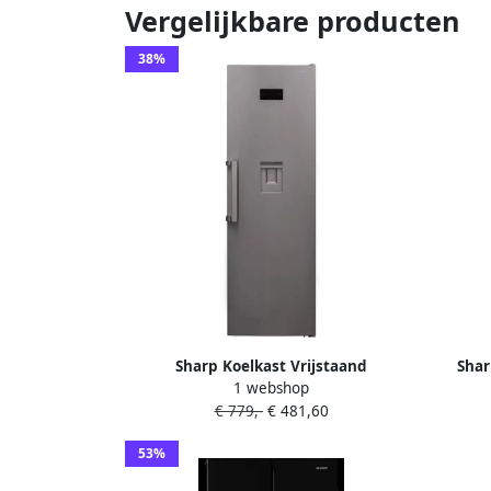
Vergelijkbare producten
38%
Sharp Koelkast Vrijstaand
Sha
1 webshop
SJLC41CHDIEEU | Vrijstaande
€ 779,-
€ 481,60
koelkasten | Keuken&Koken
Koelkasten | 4974019183602
53%