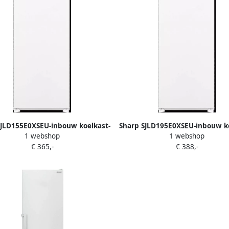
SJLD155E0XSEU-inbouw koelkast-
Sharp SJLD195E0XSEU-inbouw ko
1 webshop
1 webshop
 label D-direct Cooling-154 liter-
energie label D-direct cooli
€ 365,-
€ 388,-
sleepdeur bevestiging
sleepdeur mechanisme-193 l