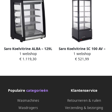
Saro Koelvitrine ALBA – 129L
Saro Koelvitrine SC 100 AV –
1 webshop
1 webshop
Koeltoonbank met LED & 3
98 L – Zwart –
€ 1.119,30
€ 521,99
Glazen Planken – Voor
Circulatiekoeling – LED –
Horeca & Bakkerij
Dubbelglas – Energieklasse C
– Voor Horeca &
Professioneel – Bestel nu!
Populaire
categorieën
Klantenservice
Wasmachines
Retourneren & ruilen
Wasdrogers
Verzending & bezorging