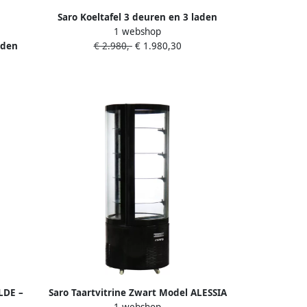
Saro Koeltafel 3 deuren en 3 laden
1 webshop
Compressor uitneembaar 323-10722
€ 2.980,-
€ 1.980,30
aden
-10701
LDE –
Saro Taartvitrine Zwart Model ALESSIA
1 webshop