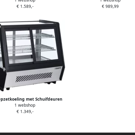
n – 1065 L – LED Verlichting –
100L Koelvitrine met LED – Voo
€ 1.589,-
€ 989,99
 Display – Professionele Horeca
& Snacks – Nu Bestellen voo
Koelvitrine
Horeca!
Opzetkoeling met Schuifdeuren
1 webshop
n Achter Model SELF205 Horeca
€ 1.349,-
& Professioneel