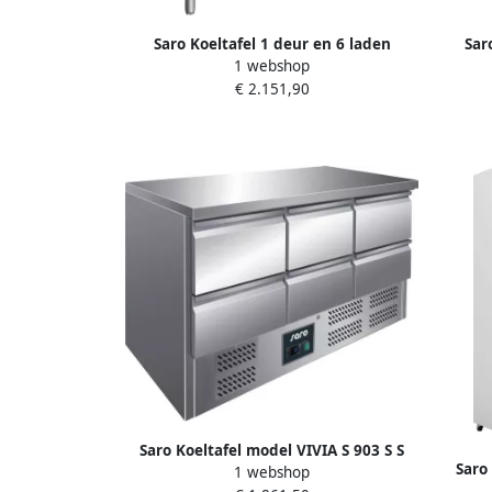
Saro Koeltafel 1 deur en 6 laden
Sar
1 webshop
Compressor uitneembaar 323-10719
Compr
€ 2.151,90
Saro Koeltafel model VIVIA S 903 S S
Saro
1 webshop
TOP 6 x 1 2