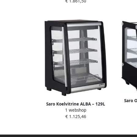
Deure
€ 1.861,50
Reclame
Saro 
Saro Koelvitrine ALBA – 129L
voor e
1 webshop
Koeltoonbank met LED & 3 Glazen
€ 1.125,46
Planken – Voor Horeca & Bakkerij