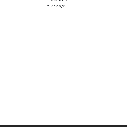
r Gebak
Horeca & Professioneel
€ 2.968,99
r de