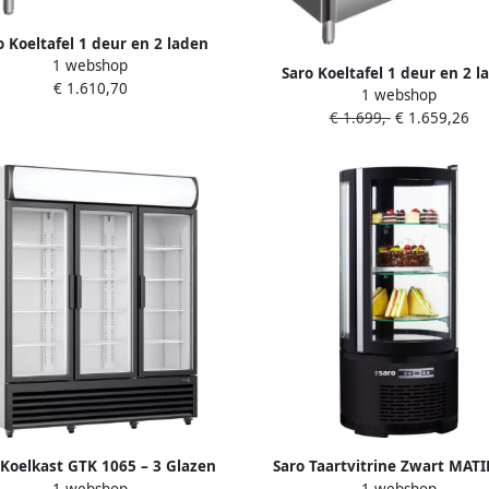
o Koeltafel 1 deur en 2 laden
1 webshop
essor uitneembaar 323-10716
Saro Koeltafel 1 deur en 2 l
€ 1.610,70
1 webshop
Compressor uitneembaar 323
€ 1.699,-
€ 1.659,26
 Koelkast GTK 1065 – 3 Glazen
Saro Taartvitrine Zwart MATI
1 webshop
1 webshop