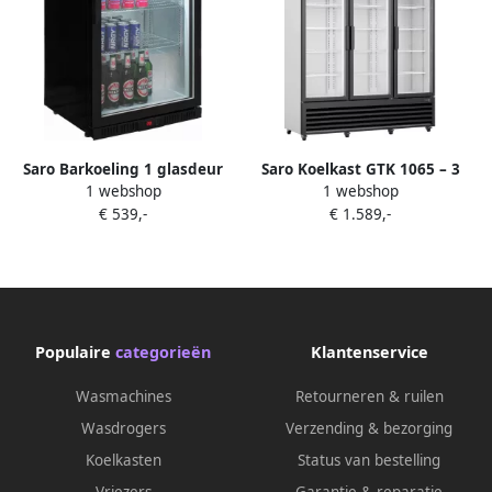
Saro Barkoeling 1 glasdeur
Saro Koelkast GTK 1065 – 3
1 webshop
1 webshop
dubbel glas zelf sluitend LED
Glazen Deuren – 1065 L – LED
€ 539,-
€ 1.589,-
verlichting verstelbare
Verlichting – Reclame
roosters 2 jaar garantie
Display – Professionele
Horeca Koelvitrine
Populaire
categorieën
Klantenservice
Wasmachines
Retourneren & ruilen
Wasdrogers
Verzending & bezorging
Koelkasten
Status van bestelling