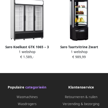
Saro Koelkast GTK 1065 – 3
Saro Taartvitrine Zwart
1 webshop
1 webshop
Glazen Deuren – 1065 L – LED
MATILDE – 100L Koelvitrine
€ 1.589,-
€ 989,99
Verlichting – Reclame
met LED – Voor Gebak &
Display – Professionele
Snacks – Nu Bestellen voor
Horeca Koelvitrine
de Horeca!
Populaire
categorieën
Klantenservice
Wasmachines
Retourneren & ruilen
Wasdrogers
Verzending & bezorging