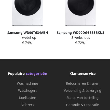
Samsung WD90T634ABH
Samsung WD90DG6B85BKU3
1 webshop
3 webshops
Was-droogcombinatie
6000-Serie AI Wash Was-
€ 749,-
€ 729,-
Vrijstaand Voorbelading Wit
droogcombinatie
Populaire
categorieën
Klantenservice
Wasmachines
Retourneren & ruilen
Wasdrogers
Verzending & bezorging
Koelkasten
Status van bestelling
Vriezers
Garantie & reparatie