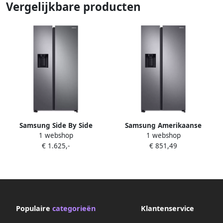
Vergelijkbare producten
Samsung Side By Side
Samsung Amerikaanse
1 webshop
1 webshop
RS68A8841S9 EF | Vrijstaande
koelkast RS68A8821S9
€ 1.625,-
€ 851,49
koelkasten | Keuken&Koken
Koelkasten | 8806090805653
Populaire
categorieën
Klantenservice